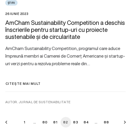
ȘTIRI
26 IUNIE 2023
AmCham Sustainability Competition a deschis
înscrierile pentru startup-uri cu proiecte
sustenabile și de circularitate
AmCham Sustainability Competition, programul care aduce
împreună membri ai Camerei de Comerț Americane și startup-
uri verzi pentru a rezolva probleme reale din…
CITEȘTE MAI MULT
AUTOR. JURNAL DE SUSTENABILITATE
1
…
80
81
82
83
84
…
88