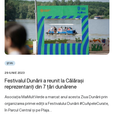
ȘTIRI
29 IUNIE 2023
Festivalul Dunării a reunit la Călărași
reprezentanți din 7 țări dunărene
Asociația MaiMultVerde a marcat anul acesta Ziua Dunării prin
organizarea primei ediții a Festivalului Dunării #CuApeleCurate,
în Parcul Central și pe Plaja…