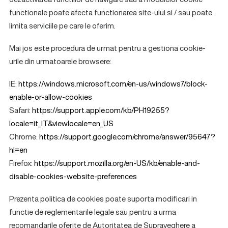
functionale poate afecta functionarea site-ului si / sau poate
limita serviciile pe care le oferim.
Mai jos este procedura de urmat pentru a gestiona cookie-
urile din urmatoarele browsere:
IE:
https://windows.microsoft.com/en-us/windows7/block-
enable-or-allow-cookies
Safari:
https://support.apple.com/kb/PH19255?
locale=it_IT&viewlocale=en_US
Chrome:
https://support.google.com/chrome/answer/95647?
hl=en
Firefox:
https://support.mozilla.org/en-US/kb/enable-and-
disable-cookies-website-preferences
Prezenta politica de cookies poate suporta modificari in
functie de reglementarile legale sau pentru a urma
recomandarile oferite de Autoritatea de Supraveghere a