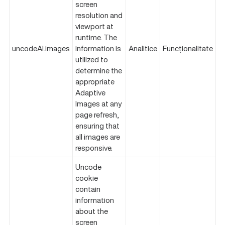
screen
resolution and
viewport at
runtime. The
uncodeAI.images
information is
Analitice
Funcționalitate
utilized to
determine the
appropriate
Adaptive
Images at any
page refresh,
ensuring that
all images are
responsive.
Uncode
cookie
contain
information
about the
screen