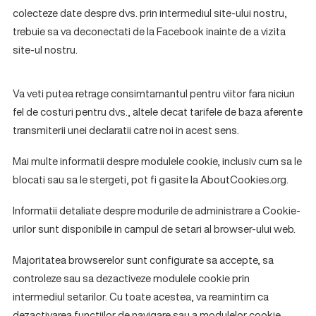
colecteze date despre dvs. prin intermediul site-ului nostru,
trebuie sa va deconectati de la Facebook inainte de a vizita
site-ul nostru.
Va veti putea retrage consimtamantul pentru viitor fara niciun
fel de costuri pentru dvs., altele decat tarifele de baza aferente
transmiterii unei declaratii catre noi in acest sens.
Mai multe informatii despre modulele cookie, inclusiv cum sa le
blocati sau sa le stergeti, pot fi gasite la AboutCookies.org.
Informatii detaliate despre modurile de administrare a Cookie-
urilor sunt disponibile in campul de setari al browser-ului web.
Majoritatea browserelor sunt configurate sa accepte, sa
controleze sau sa dezactiveze modulele cookie prin
intermediul setarilor. Cu toate acestea, va reamintim ca
dezactivarea functiilor de navigare sau a modulelor cookie