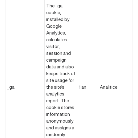
The _ga
cookie,
installed by
Google
Analytics,
calculates
visitor,
session and
campaign
data and also
keeps track of
site usage for
_ga
the site's
1 an
Analitice
analytics
report. The
cookie stores
information
anonymously
and assigns a
randomly