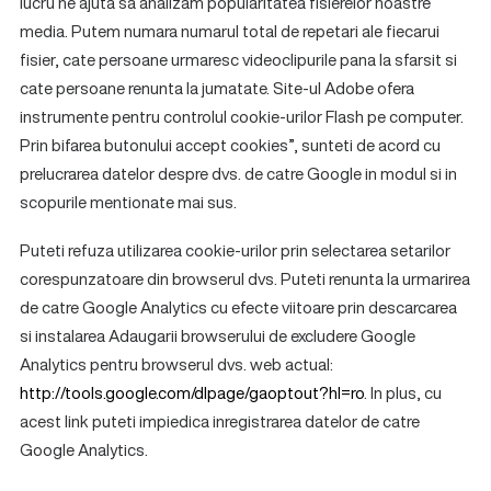
lucru ne ajuta sa analizam popularitatea fisierelor noastre
media. Putem numara numarul total de repetari ale fiecarui
fisier, cate persoane urmaresc videoclipurile pana la sfarsit si
cate persoane renunta la jumatate. Site-ul Adobe ofera
instrumente pentru controlul cookie-urilor Flash pe computer.
Prin bifarea butonului accept cookies”, sunteti de acord cu
prelucrarea datelor despre dvs. de catre Google in modul si in
scopurile mentionate mai sus.
Puteti refuza utilizarea cookie-urilor prin selectarea setarilor
corespunzatoare din browserul dvs. Puteti renunta la urmarirea
de catre Google Analytics cu efecte viitoare prin descarcarea
si instalarea Adaugarii browserului de excludere Google
Analytics pentru browserul dvs. web actual:
http://tools.google.com/dlpage/gaoptout?hl=ro
. In plus, cu
acest link puteti impiedica inregistrarea datelor de catre
Google Analytics.