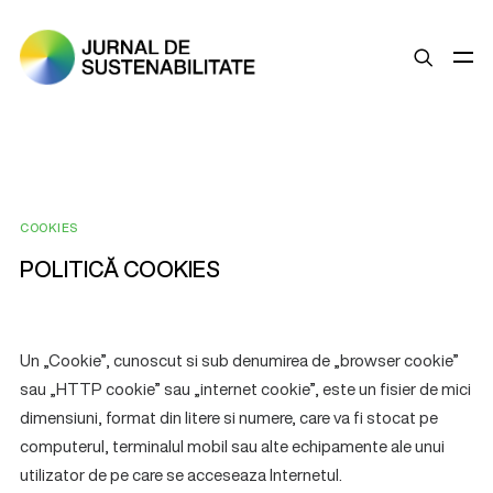
SUSTENABILITATE
ȘTIRI
OPINII
COOKIES
P
O
L
I
T
I
C
Ă
C
O
O
K
I
E
S
ESG
LEGISLAȚIE
BUNE PRACTICI
Un „Cookie”, cunoscut si sub denumirea de „browser cookie”
COMPANII SUSTENABILE
sau „HTTP cookie” sau „internet cookie”, este un fisier de mici
dimensiuni, format din litere si numere, care va fi stocat pe
computerul, terminalul mobil sau alte echipamente ale unui
utilizator de pe care se acceseaza Internetul.