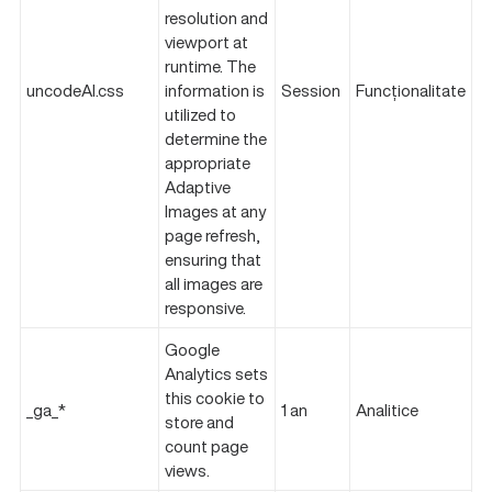
resolution and
viewport at
runtime. The
uncodeAI.css
information is
Session
Funcționalitate
utilized to
determine the
appropriate
Adaptive
Images at any
page refresh,
ensuring that
all images are
responsive.
Google
Analytics sets
this cookie to
_ga_*
1 an
Analitice
store and
count page
views.