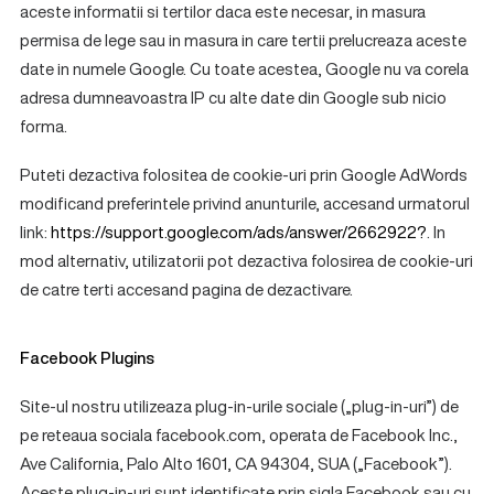
aceste informatii si tertilor daca este necesar, in masura
permisa de lege sau in masura in care tertii prelucreaza aceste
date in numele Google. Cu toate acestea, Google nu va corela
adresa dumneavoastra IP cu alte date din Google sub nicio
forma.
Puteti dezactiva folositea de cookie-uri prin Google AdWords
modificand preferintele privind anunturile, accesand urmatorul
link:
https://support.google.com/ads/answer/2662922?
. In
mod alternativ, utilizatorii pot dezactiva folosirea de cookie-uri
de catre terti accesand pagina de dezactivare.
Facebook Plugins
Site-ul nostru utilizeaza plug-in-urile sociale („plug-in-uri”) de
pe reteaua sociala facebook.com, operata de Facebook Inc.,
Ave California, Palo Alto 1601, CA 94304, SUA („Facebook”).
Aceste plug-in-uri sunt identificate prin sigla Facebook sau cu