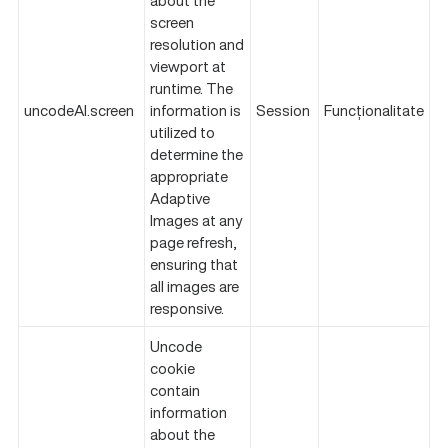
about the
screen
resolution and
viewport at
runtime. The
uncodeAI.screen
information is
Session
Funcționalitate
utilized to
determine the
appropriate
Adaptive
Images at any
page refresh,
ensuring that
all images are
responsive.
Uncode
cookie
contain
information
about the