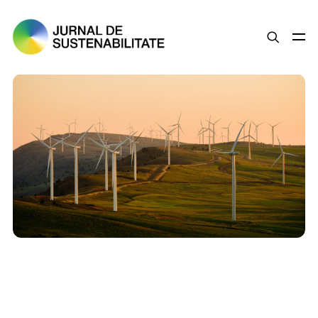
SUSTENABILITATE
ȘTIRI
OPINII
ESG
LEGISLAȚIE
BUNE PRACTICI
COMPANII SUSTENABILE