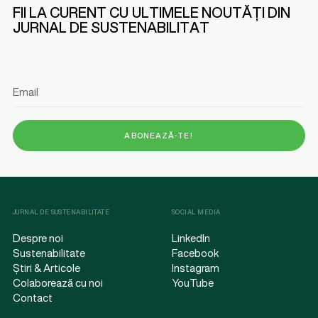
F
I
I
L
A
C
U
R
E
N
T
C
U
U
L
T
I
M
E
L
E
N
O
U
T
Ă
Ț
I
D
I
N
J
U
R
N
A
L
D
E
S
U
S
T
E
N
A
B
I
L
I
T
A
T
E
JURNAL DE SUSTENABILITATE
SOCIAL MEDIA
Despre noi
LinkedIn
Sustenabilitate
Facebook
Știri & Articole
Instagram
Colaborează cu noi
YouTube
Contact