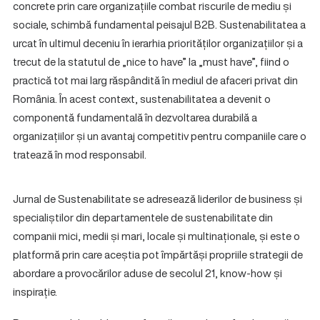
concrete prin care organizațiile combat riscurile de mediu și
sociale, schimbă fundamental peisajul B2B. Sustenabilitatea a
urcat în ultimul deceniu în ierarhia priorităților organizațiilor și a
trecut de la statutul de „nice to have” la „must have”, fiind o
practică tot mai larg răspândită în mediul de afaceri privat din
România. În acest context, sustenabilitatea a devenit o
componentă fundamentală în dezvoltarea durabilă a
organizațiilor și un avantaj competitiv pentru companiile care o
tratează în mod responsabil.
Jurnal de Sustenabilitate se adresează liderilor de business și
specialiștilor din departamentele de sustenabilitate din
companii mici, medii și mari, locale și multinaționale, și este o
platformă prin care aceștia pot împărtăși propriile strategii de
abordare a provocărilor aduse de secolul 21, know-how și
inspirație.