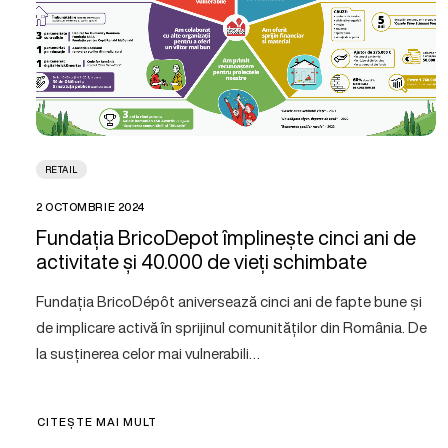
RETAIL
2 OCTOMBRIE 2024
Fundația BricoDepot împlinește cinci ani de
activitate și 40.000 de vieți schimbate
Fundația BricoDépôt aniversează cinci ani de fapte bune și
de implicare activă în sprijinul comunităților din România. De
la susținerea celor mai vulnerabili…
CITEȘTE MAI MULT