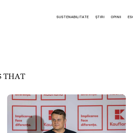
SUSTENABILITATE
ȘTIRI
OPINII
ES
S
T
H
A
T