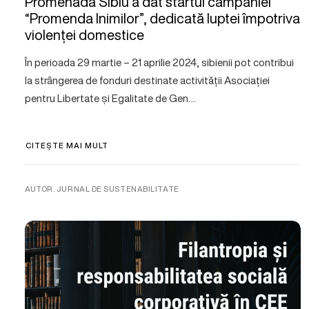
Promenada Sibiu a dat startul campaniei
“Promenda Inimilor”, dedicată luptei împotriva
violenței domestice
În perioada 29 martie – 21 aprilie 2024, sibienii pot contribui
la strângerea de fonduri destinate activității Asociației
pentru Libertate și Egalitate de Gen…
CITEȘTE MAI MULT
AUTOR. JURNAL DE SUSTENABILITATE