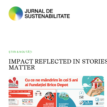
ȘTIRI & NOUTĂȚI
I
M
P
A
C
T
R
E
F
L
E
C
T
E
D
I
N
S
T
O
R
I
E
M
A
T
T
E
R