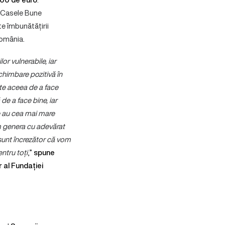
 „Casele Bune
e îmbunătățirii
 România.
r vulnerabile, iar
chimbare pozitivă în
ste aceea de a face
de a face bine, iar
are au cea mai mare
m genera cu adevărat
 sunt încrezător că vom
entru toți
,”
spune
 al Fundației