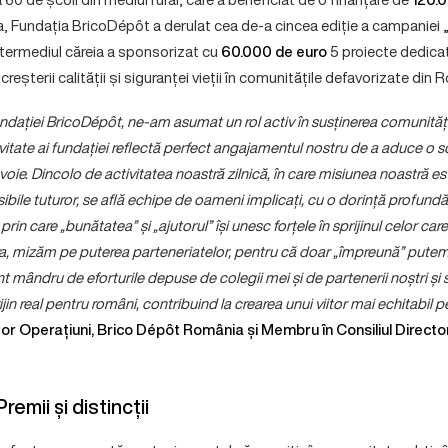
, Fundația BricoDépôt a derulat cea de-a cincea ediție a campaniei
ntermediul căreia a sponsorizat cu
60.000 de euro
5 proiecte dedicat
i creșterii calității și siguranței vieții în comunitățile defavorizate din
dației BricoDépôt, ne-am asumat un rol activ în susținerea comunitățilo
ivitate ai fundației reflectă perfect angajamentul nostru de a aduce o s
evoie. Dincolo de activitatea noastră zilnică, în care misiunea noastră e
bile tuturor, se află echipe de oameni implicați, cu o dorință profundă 
prin care „bunătatea” și „ajutorul” își unesc forțele în sprijinul celor c
ra, mizăm pe puterea parteneriatelor, pentru că doar „împreună” pute
nt mândru de eforturile depuse de colegii mei și de partenerii noștri și
jin real pentru români, contribuind la crearea unui viitor mai echitabil p
tor Operațiuni, Brico Dépôt România și Membru în Consiliul Director
emii și distincții