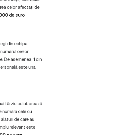
rea celor afectați de
000 de euro.
legi din echipa
, numărul orelor
e. De asemenea, 1 din
 personală este una
mai târziu colaborează
se numără cele cu
lături de care au
emplu relevant este
000 de euro
.