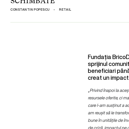
SCHIMBATE
CONSTANTIN POPESCU
•
RETAIL
Fundația BricoD
sprijinul comuni
beneficiari pân
creat un impact s
„
Privind înapoi la ace
resursele oferite, ci m
care l-am susținut a ad
am reușit să le transf
bune în unitățile de î
de criză, impactul pe c