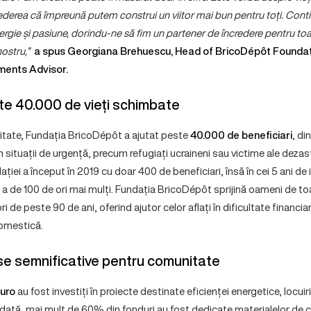
rederea că împreună putem construi un viitor mai bun pentru toți. Con
rgie și pasiune, dorindu-ne să fim un partener de încredere pentru to
nostru,”
a spus Georgiana Brehuescu, Head of BricoDépôt Founda
ents Advisor.
ste 40.000 de vieți schimbate
tivitate, Fundația BricoDépôt a ajutat peste
40.000 de beneficiari
, di
 în situații de urgență, precum refugiați ucraineni sau victime ale dezas
iei a început în 2019 cu doar 400 de beneficiari, însă în cei 5 ani de i
e a de 100 de ori mai mulți. Fundația BricoDépôt sprijină oameni de toa
i de peste 90 de ani, oferind ajutor celor aflați în dificultate financiar
domestică.
urse semnificative pentru comunitate
euro
au fost investiți în proiecte destinate eficienței energetice, locuiri
todată, mai mult de 60% din fonduri au fost dedicate materialelor de c