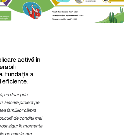
icare activă în
erabili
e, Fundația a
i eficiente.
ă, nu doar prin
ri. Fiecare proiect pe
atea
familiilor cărora
bucură de condiții mai
ăpost sigur în momente
ile pe care le-am