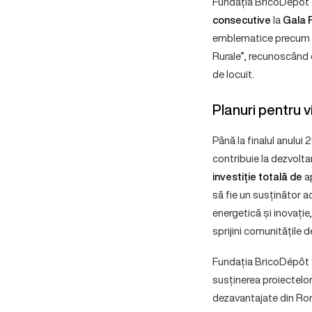
Fundația BricoDépôt a
consecutive
la
Gala 
emblematice precum „
Rurale”, recunoscând e
de locuit.
Planuri pentru vi
Până la finalul anului
contribuie la dezvolta
investiție totală de
a
să fie un susținător ac
energetică și inovație,
sprijini comunitățile
Fundația BricoDépôt a
susținerea proiectelor 
dezavantajate din Ro