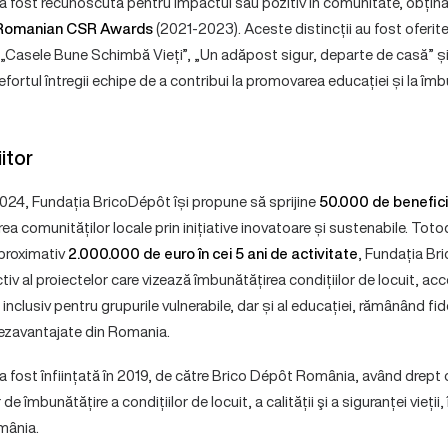
 fost recunoscută pentru impactul său pozitiv în comunitate, obți
Romanian CSR Awards
(2021-2023). Aceste distincții au fost oferit
Casele Bune Schimbă Vieți”, „Un adăpost sigur, departe de casă” și
fortul întregii echipe de a contribui la promovarea educației și la îmbu
itor
 2024, Fundația BricoDépôt își propune să sprijine
50.000 de benefici
rea comunităților locale prin inițiative inovatoare și sustenabile. Tot
proximativ
2.000.000 de euro în cei 5 ani de activitate
, Fundația Br
tiv al proiectelor care vizează îmbunătățirea condițiilor de locuit, acc
 inclusiv pentru grupurile vulnerabile, dar și al educației, rămânând fid
 dezavantajate din Romania.
 fost înființată în 2019, de către Brico Dépôt România, având drept o
de îmbunătățire a condițiilor de locuit, a calității şi a siguranței vieții
mânia.