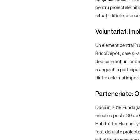
pentru proiectele iniț
situații dificile, prec
Voluntariat: Im
Un element central în
BricoDépôt, care și-au
dedicate acțiunilor de
5 angajați a participa
dintre cele mai import
Parteneriate: O
Dacă în 2019 Fundația
anual cu peste 30 de O
Habitat for Humanity 
fost derulate proiecte
inițiativa de renovare 