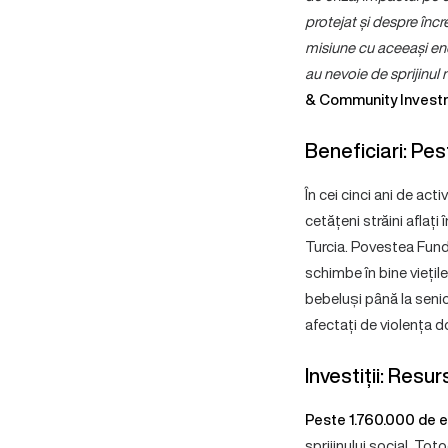
protejat și despre înc
misiune cu aceeași ene
au nevoie de sprijinul 
& Community Investm
Beneficiari: Pe
În cei cinci ani de ac
cetățeni străini aflați
Turcia. Povestea Fundaț
schimbe în bine viețil
bebeluși până la senior
afectați de violența 
Investiții: Res
Peste 1.760.000 de 
sprijinului social. To