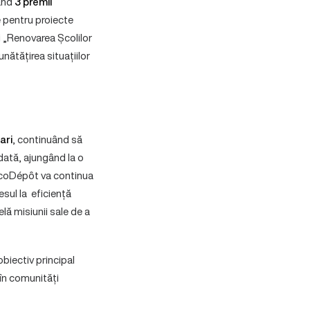
nând
3 premii
e pentru proiecte
 „Renovarea Școlilor
nătățirea situațiilor
ari
, continuând să
odată, ajungând la o
icoDépôt va continua
esul la eficiență
elă misiunii sale de a
biectiv principal
, în comunități