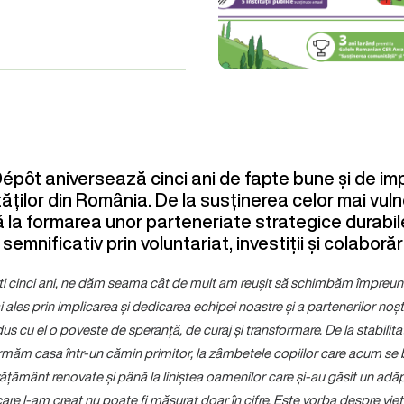
épôt aniversează cinci ani de fapte bune și de impl
tăților din România. De la susținerea celor mai vuln
ă la formarea unor parteneriate strategice durabil
emnificativ prin voluntariat, investiții și colaborăr
ști cinci ani, ne dăm seama cât de mult am reușit să schimbăm împreun
ai ales prin implicarea și dedicarea echipei noastre și a partenerilor noșt
us cu el o poveste de speranță, de curaj și transformare. De la stabilit
ormăm casa într-un cămin primitor, la zâmbetele copiilor care acum se 
nvățământ renovate și până la liniștea oamenilor care și-au găsit un ad
are l-am creat nu poate fi măsurat doar în cifre. Este vorba despre vieț