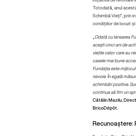
Totodată, anul acesta
Schimbă Vieți”, prin i
condițiilor de locuit ș
„
Odată cu lansarea Fun
acești cinci ani de act
viețile celor care au n
casele mai bune accesi
Fundația este mijlocul 
nevoie. În egală măsu
schimbări pozitive. Su
continua să fim un spri
Cătălin Mazilu, Direc
BricoDépôt.
Recunoaștere: Pr