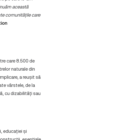
tinuăm această
ate comunitățile care
tion
ntre care 8.500 de
trelor naturale din
mplicare, a reușit să
te vârstele, de la
ă, cu dizabilități sau
i, educației și
onstrucții, esențiale