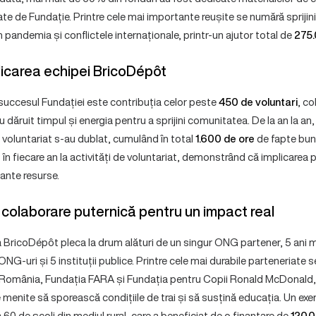
iate de Fundație. Printre cele mai importante reușite se numără sprijini
um pandemia și conflictele internaționale, printr-un ajutor total de
275.
plicarea echipei BricoDépôt
 succesul Fundației este contribuția celor peste
450 de voluntari
, co
 dăruit timpul și energia pentru a sprijini comunitatea. De la an la an
 voluntariat s-au dublat, cumulând în total
1.600 de ore
de fapte bun
t în fiecare an la activități de voluntariat, demonstrând că implicarea
ante resurse.
 colaborare puternică pentru un impact real
 BricoDépôt pleca la drum alături de un singur ONG partener, 5 ani 
NG-uri și 5 instituții publice. Printre cele mai durabile parteneriate 
România, Fundația FARA și Fundația pentru Copii Ronald McDonald, a
 menite să sporească condițiile de trai și să susțină educația. Un ex
a 60 de școli din mediul rural, care a beneficiat de o finanțare de
120.