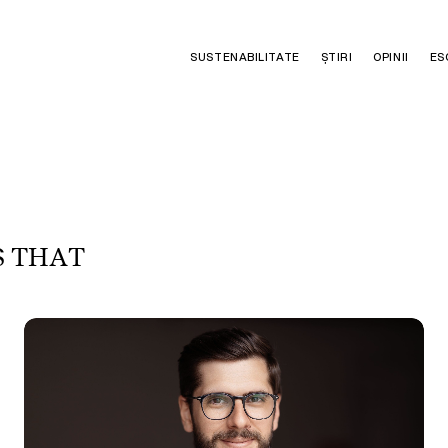
SUSTENABILITATE
ȘTIRI
OPINII
ES
S
T
H
A
T