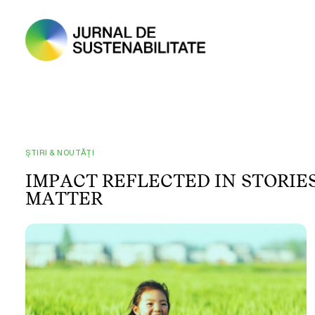
ȘTIRI & NOUTĂȚI
I
M
P
A
C
T
R
E
F
L
E
C
T
E
D
I
N
S
T
O
R
I
E
M
A
T
T
E
R