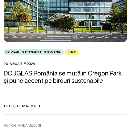
COMPANII SUSTENABILE ÎN ROMÂNIA
FMCG
23 IANUARIE 2024
DOUGLAS România se mută în Oregon Park
și pune accent pe birouri sustenabile
CITEȘTE MAI MULT
AUTOR. ANDA SEBESI