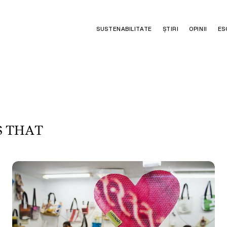
SUSTENABILITATE
ȘTIRI
OPINII
ES
S
T
H
A
T