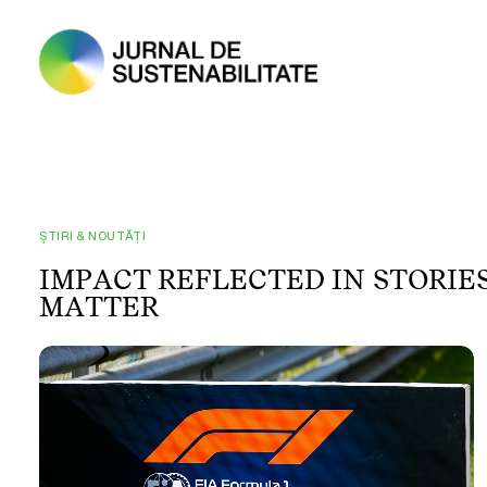
ȘTIRI & NOUTĂȚI
I
M
P
A
C
T
R
E
F
L
E
C
T
E
D
I
N
S
T
O
R
I
E
M
A
T
T
E
R