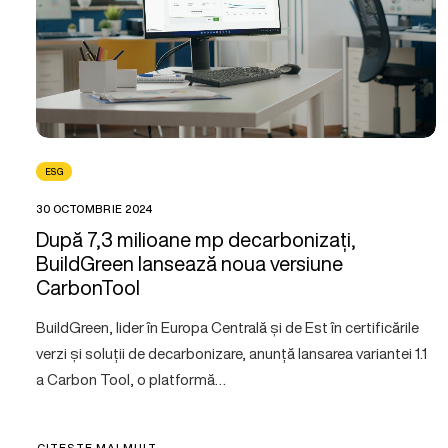
ESG
30 OCTOMBRIE 2024
După 7,3 milioane mp decarbonizați,
BuildGreen lansează noua versiune
CarbonTool
BuildGreen, lider în Europa Centrală și de Est în certificările
verzi și soluții de decarbonizare, anunță lansarea variantei 1.1
a Carbon Tool, o platformă…
CITEȘTE MAI MULT