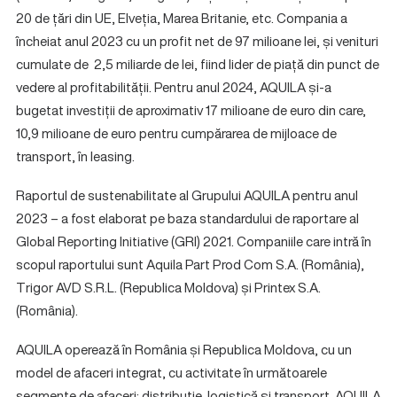
20 de țări din UE, Elveția, Marea Britanie, etc. Compania a
încheiat anul 2023 cu un profit net de 97 milioane lei, și venituri
cumulate de 2,5 miliarde de lei, fiind lider de piață din punct de
vedere al profitabilității. Pentru anul 2024, AQUILA și-a
bugetat investiții de aproximativ 17 milioane de euro din care,
10,9 milioane de euro pentru cumpărarea de mijloace de
transport, în leasing.
Raportul de sustenabilitate al Grupului AQUILA pentru anul
2023 – a fost elaborat pe baza standardului de raportare al
Global Reporting Initiative (GRI) 2021. Companiile care intră în
scopul raportului sunt Aquila Part Prod Com S.A. (România),
Trigor AVD S.R.L. (Republica Moldova) și Printex S.A.
(România).
AQUILA operează în România și Republica Moldova, cu un
model de afaceri integrat, cu activitate în următoarele
segmente de afaceri: distribuție, logistică și transport. AQUILA