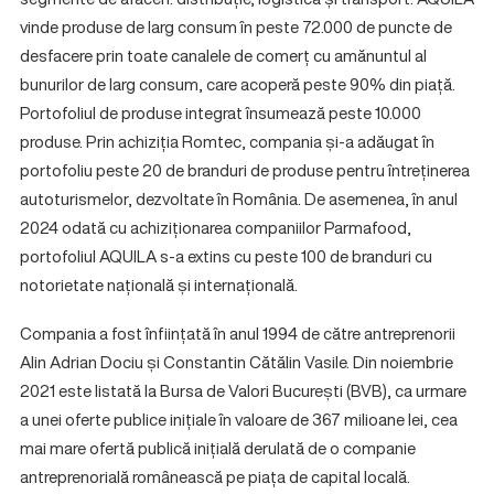
vinde produse de larg consum în peste 72.000 de puncte de
desfacere prin toate canalele de comerț cu amănuntul al
bunurilor de larg consum, care acoperă peste 90% din piață.
Portofoliul de produse integrat însumează peste 10.000
produse. Prin achiziția Romtec, compania și-a adăugat în
portofoliu peste 20 de branduri de produse pentru întreținerea
autoturismelor, dezvoltate în România. De asemenea, în anul
2024 odată cu achiziționarea companiilor Parmafood,
portofoliul AQUILA s-a extins cu peste 100 de branduri cu
notorietate națională și internațională.
Compania a fost înființată în anul 1994 de către antreprenorii
Alin Adrian Dociu și Constantin Cătălin Vasile. Din noiembrie
2021 este listată la Bursa de Valori București (BVB), ca urmare
a unei oferte publice inițiale în valoare de 367 milioane lei, cea
mai mare ofertă publică inițială derulată de o companie
antreprenorială românească pe piața de capital locală.