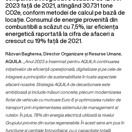
2023 față de 2021, atingând 30.731 tone
CO2e, conform metodei de calcul pe bază de
locație. Consumul de energie provenită din
combustibili a scăzut cu 7,5%, iar eficiența
energetică raportată la cifra de afaceri a
crescut cu 19% față de 2021.
Răzvan Bagherea, Director Organizare și Resurse Umane,
AQUILA
:
„Anul 2023 a însemnat pentru AQUILA continuarea
inițiativelor de eficiență operațională, digitalizare și pe cele de
integrare a principiilor de sustenabilitate în toate aspectele
afacerii noastre. Strategia AQUILA de decarbonare este
ambițioasă și include măsuri concrete, precum modernizarea
flotei de vehicule cu motoare Euro 6 și optimizarea rutelor de
transport prin implementarea sistemului de management al
rutelor.
În plus, 78% din energia electrică utilizată la nivelul
Grupului provine din surse regenerabile. În acest sens am pus în
funcțiune și centrale fotovoltaice, cu o capacitate totală