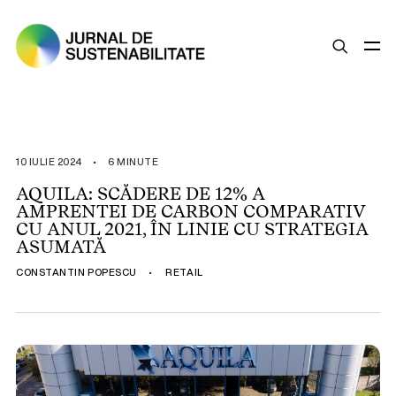
SUSTENABILITATE
ȘTIRI
10 IULIE 2024
•
6 MINUTE
OPINII
AQUILA: SCĂDERE DE 12% A
AMPRENTEI DE CARBON COMPARATIV
ESG
CU ANUL 2021, ÎN LINIE CU STRATEGIA
LEGISLAȚIE
ASUMATĂ
BUNE PRACTICI
CONSTANTIN POPESCU
•
RETAIL
COMPANII SUSTENABILE