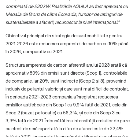
combinată de 230 kW. Realizările AQUILA au fost apreciate cu
Medalia de Bronz de către Ecovadis, furnizor de ratinguri de
sustenabilitate a afacerii, recunoscut la nivel internațional.”
Obiectivul principal din strategia de sustenabilitate pentru
2021-2026 este reducerea amprentei de carbon cu 10% până
în 2026, comparativ cu 2021.
Structura amprentei de carbon aferentă anului 2023 arată că
aproximativ 80% din emisii sunt directe (Scop 1), controlabile
de companie, iar 20% sunt indirecte (Scop 2 și 3), provenind
inclusiv de pe lanțul valoric și care sunt mai dificil de controlat.
În perioada 2021-2023 compania a înregistrat reducerea
emisiilor astfel: cele din Scop 1 cu 9,9% față de 2021, cele din
Scop 2 (bazat pe locație) cu 56,3%, și cele din Scop 3 cu
3,3% față de 2021. Îmbunătățirea intensității emisiilor de gaze
cu efect de seră raportată la cifra de afaceri este de 32,4%
față de 2021, iar raportat la numărul de kilometri se observă o