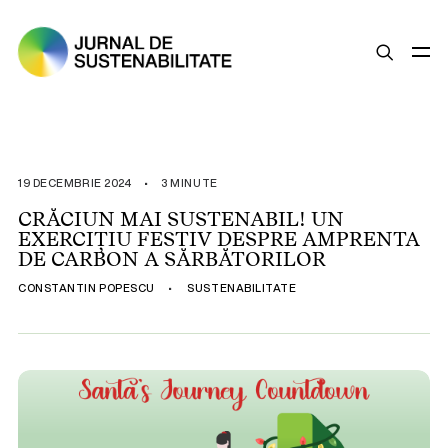
SUSTENABILITATE
ȘTIRI
19 DECEMBRIE 2024
•
3 MINUTE
OPINII
CRĂCIUN MAI SUSTENABIL! UN
EXERCIȚIU FESTIV DESPRE AMPRENTA
ESG
DE CARBON A SĂRBĂTORILOR
LEGISLAȚIE
CONSTANTIN POPESCU
•
SUSTENABILITATE
BUNE PRACTICI
COMPANII SUSTENABILE