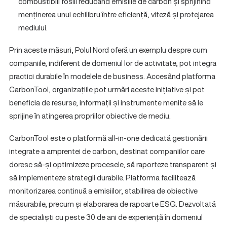
combustibili fosili reducând emisiile de carbon și sprijinind
menținerea unui echilibru între eficiență, viteză și protejarea
mediului.
Prin aceste măsuri, Polul Nord oferă un exemplu despre cum
companiile, indiferent de domeniul lor de activitate, pot integra
practici durabile în modelele de business. Accesând platforma
CarbonTool, organizațiile pot urmări aceste inițiative și pot
beneficia de resurse, informații și instrumente menite să le
sprijine în atingerea propriilor obiective de mediu.
CarbonTool este o platformă all-in-one dedicată gestionării
integrate a amprentei de carbon, destinat companiilor care
doresc să-și optimizeze procesele, să raporteze transparent și
să implementeze strategii durabile. Platforma facilitează
monitorizarea continuă a emisiilor, stabilirea de obiective
măsurabile, precum și elaborarea de rapoarte ESG. Dezvoltată
de specialiști cu peste 30 de ani de experiență în domeniul