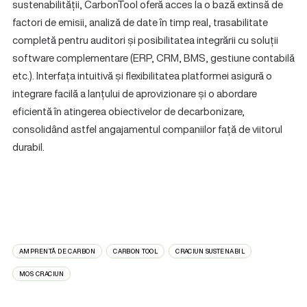
sustenabilității, CarbonTool oferă acces la o bază extinsă de
factori de emisii, analiză de date în timp real, trasabilitate
completă pentru auditori și posibilitatea integrării cu soluții
software complementare (ERP, CRM, BMS, gestiune contabilă
etc.). Interfața intuitivă și flexibilitatea platformei asigură o
integrare facilă a lanțului de aprovizionare și o abordare
eficientă în atingerea obiectivelor de decarbonizare,
consolidând astfel angajamentul companiilor față de viitorul
durabil.
AMPRENTĂ DE CARBON
CARBON TOOL
CRACIUN SUSTENABIL
MOS CRACIUN