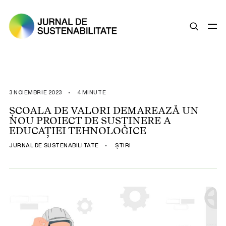
SUSTENABILITATE
ȘTIRI
3 NOIEMBRIE 2023
•
4 MINUTE
OPINII
ȘCOALA DE VALORI DEMAREAZĂ UN
NOU PROIECT DE SUSȚINERE A
ESG
EDUCAȚIEI TEHNOLOGICE
LEGISLAȚIE
JURNAL DE SUSTENABILITATE
•
ȘTIRI
BUNE PRACTICI
COMPANII SUSTENABILE