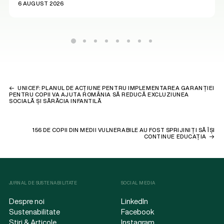
6 AUGUST 2026
UNICEF: PLANUL DE ACȚIUNE PENTRU IMPLEMENTAREA GARANȚIEI
PENTRU COPII VA AJUTA ROMÂNIA SĂ REDUCĂ EXCLUZIUNEA
SOCIALĂ ȘI SĂRĂCIA INFANTILĂ
156 DE COPII DIN MEDII VULNERABILE AU FOST SPRIJINIȚI SĂ ÎȘI
CONTINUE EDUCAȚIA
JURNAL DE SUSTENABILITATE
SOCIAL MEDIA
Despre noi
LinkedIn
Sustenabilitate
Facebook
Știri & Articole
Instagram