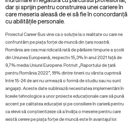
dar și sprijin pentru construirea unei cariere în
care meseria aleasă de ei să fie în concordanță
cu abilitățile personale.
Proiectul Career Bus vine ca o soluție la o realitate cu care ne
confruntăm pe piața forței de muncă din țara noastră.
România are cea mai ridicată rată de părăsire timpurie a școlii
din Uniunea Europeană, respectiv 15,3% în anul 2021 față de
9,7% media Uniunii Europene. Potrivit „Raportului de țară
pentru România 2022”, 18% dintre tinerii cu vârsta cuprinsă
între 15-24 de ani nu urmează o formă de studiu sau nu sunt
angajați. Aceste date subliniază necesitatea implementării în
liceele tehnologice a unor proiecte educaționale care să pună
accent pe calitatea educației și pe consiliere în carieră pentru
ca elevii să conștientizeze că a învăța o meserie pentru care
există cerere pe piața forței de muncă este în avantajul lor.