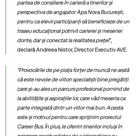
partea de consiliere în carieră a tinerilor și
perspectiva de angajator Apa Nova București,
pentru ca elevii participanți să beneficieze de un
traseu educațional potrivit carierei și meseriei
dorite, dar și conectat la realitatea pieței
”,
declară Andreea Nistor, Director Executiv AVE.
”Provocările de pe piața forței de muncă ne arată
că este nevoie de viitori specialiști bine pregătiți
care și-au ales un parcurs profesional pornind de
la abilitățile și aspirațiile lor, care văd meseria ca
parte integrată dintr-un viitor mai bun. Acesta
este și motivul pentru care sprijinim proiectul
Career Bus. În plus, le oferim tinerilor incluși în
program oportunitatea de a interacționa cu