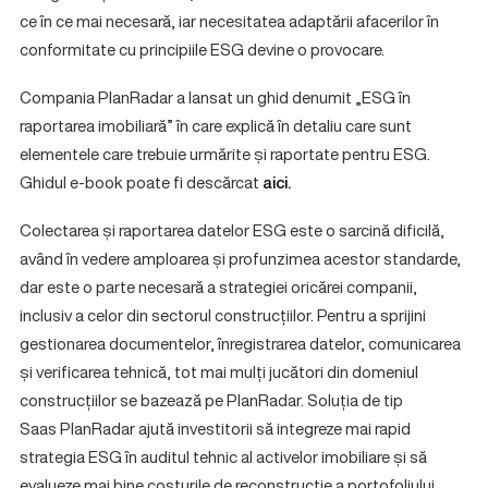
ce în ce mai necesară, iar necesitatea adaptării afacerilor în
conformitate cu principiile ESG devine o provocare.
Compania PlanRadar a lansat un ghid denumit „ESG în
raportarea imobiliară” în care explică în detaliu care sunt
elementele care trebuie urmărite și raportate pentru ESG.
Ghidul e-book poate fi descărcat
aici.
Colectarea și raportarea datelor ESG este o sarcină dificilă,
având în vedere amploarea și profunzimea acestor standarde,
dar este o parte necesară a strategiei oricărei companii,
inclusiv a celor din sectorul construcțiilor. Pentru a sprijini
gestionarea documentelor, înregistrarea datelor, comunicarea
și verificarea tehnică, tot mai mulți jucători din domeniul
construcțiilor se bazează pe PlanRadar. Soluția de tip
Saas PlanRadar ajută investitorii să integreze mai rapid
strategia ESG în auditul tehnic al activelor imobiliare și să
evalueze mai bine costurile de reconstrucție a portofoliului