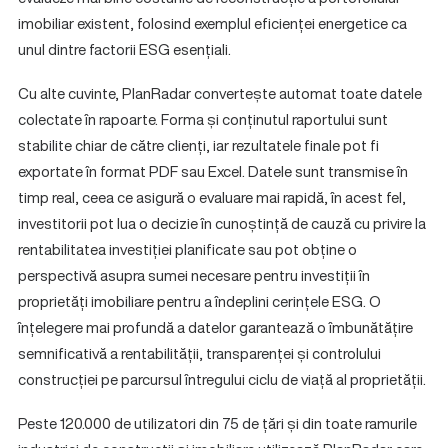
imobiliar existent, folosind exemplul eficienței energetice ca
unul dintre factorii ESG esențiali.
Cu alte cuvinte, PlanRadar convertește automat toate datele
colectate în rapoarte. Forma și conținutul raportului sunt
stabilite chiar de către clienți, iar rezultatele finale pot fi
exportate în format PDF sau Excel. Datele sunt transmise în
timp real, ceea ce asigură o evaluare mai rapidă, în acest fel,
investitorii pot lua o decizie în cunoștință de cauză cu privire la
rentabilitatea investiției planificate sau pot obține o
perspectivă asupra sumei necesare pentru investiții în
proprietăți imobiliare pentru a îndeplini cerințele ESG. O
înțelegere mai profundă a datelor garantează o îmbunătățire
semnificativă a rentabilității, transparenței și controlului
construcției pe parcursul întregului ciclu de viață al proprietății.
Peste 120.000 de utilizatori din 75 de țări și din toate ramurile