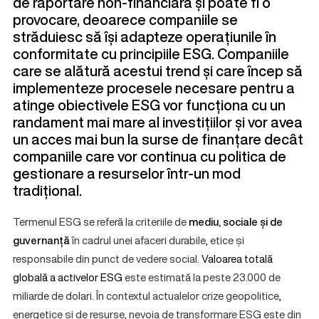
de raportare non-financiară și poate fi o
provocare, deoarece companiile se
străduiesc să își adapteze operațiunile în
conformitate cu principiile ESG. Companiile
care se alătură acestui trend și care încep să
implementeze procesele necesare pentru a
atinge obiectivele ESG vor funcționa cu un
randament mai mare al investițiilor și vor avea
un acces mai bun la surse de finanțare decât
companiile care vor continua cu politica de
gestionare a resurselor într-un mod
tradițional.
Termenul ESG se referă la criteriile de
mediu, sociale și de
guvernanță
în cadrul unei afaceri durabile, etice și
responsabile din punct de vedere social.
Valoarea totală
globală a activelor ESG
este estimată la peste 23.000 de
miliarde de dolari. În contextul actualelor crize geopolitice,
energetice și de resurse, nevoia de transformare ESG este din