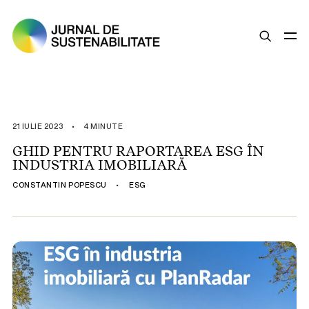
SUSTENABILITATE
ȘTIRI
21 IULIE 2023
•
4 MINUTE
OPINII
GHID PENTRU RAPORTAREA ESG ÎN
INDUSTRIA IMOBILIARĂ
ESG
CONSTANTIN POPESCU
•
ESG
LEGISLAȚIE
BUNE PRACTICI
COMPANII SUSTENABILE