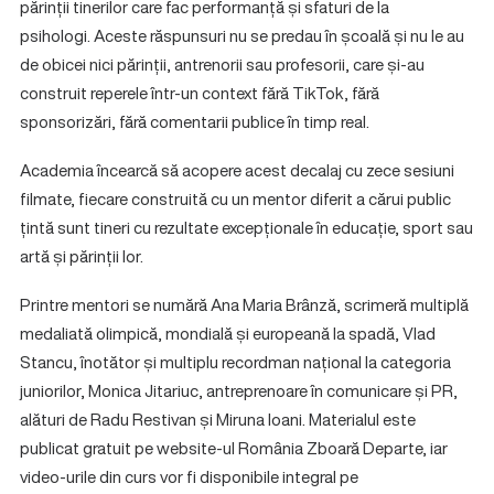
părinții tinerilor care fac performanță și sfaturi de la
psihologi. Aceste răspunsuri nu se predau în școală și nu le au
de obicei nici părinții, antrenorii sau profesorii, care și-au
construit reperele într-un context fără TikTok, fără
sponsorizări, fără comentarii publice în timp real.
Academia încearcă să acopere acest decalaj cu zece sesiuni
filmate, fiecare construită cu un mentor diferit a cărui public
țintă sunt tineri cu rezultate excepționale în educație, sport sau
artă și părinții lor.
Printre mentori se numără Ana Maria Brânză, scrimeră multiplă
medaliată olimpică, mondială și europeană la spadă, Vlad
Stancu, înotător și multiplu recordman național la categoria
juniorilor, Monica Jitariuc, antreprenoare în comunicare și PR,
alături de Radu Restivan și Miruna Ioani. Materialul este
publicat gratuit pe website-ul România Zboară Departe, iar
video-urile din curs vor fi disponibile integral pe