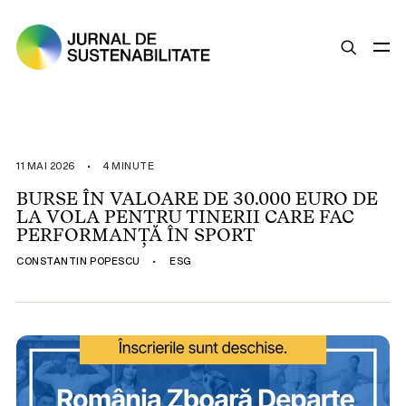
SUSTENABILITATE
ȘTIRI
11 MAI 2026
•
4 MINUTE
OPINII
BURSE ÎN VALOARE DE 30.000 EURO DE
LA VOLA PENTRU TINERII CARE FAC
ESG
PERFORMANȚĂ ÎN SPORT
LEGISLAȚIE
CONSTANTIN POPESCU
•
ESG
BUNE PRACTICI
COMPANII SUSTENABILE