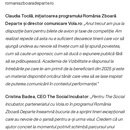
romaniazboaradeparte.ro.
Claudia Tocilă, inițiatoarea programului România Zboară
Departe și director comunicare Vola.ro:
„Anul trecut am pus la
dispoziție bani pentru bilete de avion și taxe de competiție. Am
realizat repede că asta nu e suficient deoarece tinerii care vor să
ajungă undeva au nevoie să învețe cum să își spună povestea,
cum să caute un sponsor, cum să ducă o expunere publică fără
să se prăbușească. Academia de Vizibilitate e răspunsul la
întrebările pe care le-am primit de la beneficiarii din 2025 și este
un material disponibil oricărui tânăr care vrea să se lase inspirat
de puterea comunicării în contextul performanței.”
Cristina Badea, CEO The Social Incubator:
„Pentru The Social
Incubator, parteneriatul cu Vola.ro în programul România
Zboară Departe înseamnă bucuria de a sprijini tineri excepționali
care au nevoie de o șansă pentru a-și urma visul. Credem că un
ajutor concret la momentul potrivit schimbă parcursul unui