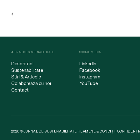
JURNAL DE SUSTENABILITATE
SOCIAL MEDIA
Despre noi
LinkedIn
Sustenabilitate
Facebook
Știri & Articole
Instagram
Colaborează cu noi
YouTube
Contact
2026 © JURNAL DE SUSTENABILITATE.
TERMENE & CONDIȚII
.
CONFIDENȚI