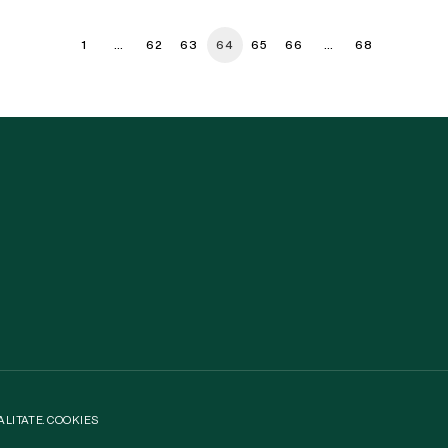
1
…
62
63
64
65
66
…
68
ALITATE
.
COOKIES