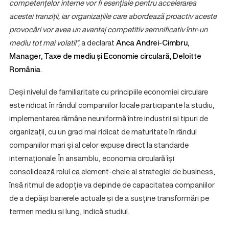
competențelor interne vor fi esențiale pentru accelerarea
acestei tranziții, iar organizațiile care abordează proactiv aceste
provocări vor avea un avantaj competitiv semnificativ într-un
mediu tot mai volatil”,
a declarat
Anca Andrei-Cimbru,
Manager, Taxe de mediu și Economie circulară, Deloitte
România
.
Deși nivelul de familiaritate cu principiile economiei circulare
este ridicat în rândul companiilor locale participante la studiu,
implementarea rămâne neuniformă între industrii și tipuri de
organizații, cu un grad mai ridicat de maturitate în rândul
companiilor mari și al celor expuse direct la standarde
internaționale. În ansamblu, economia circulară își
consolidează rolul ca element-cheie al strategiei de business,
însă ritmul de adopție va depinde de capacitatea companiilor
de a depăși barierele actuale și de a susține transformări pe
termen mediu și lung, indică studiul.