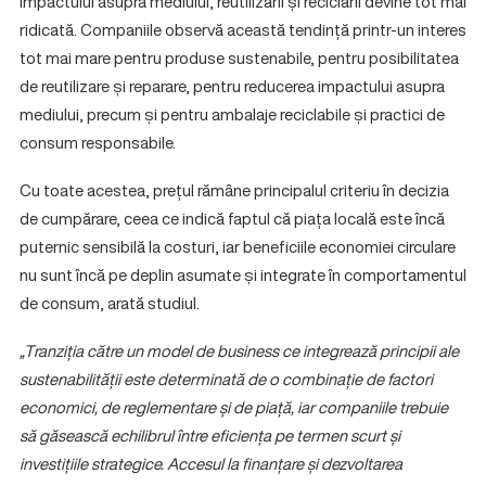
impactului asupra mediului, reutilizării și reciclării devine tot mai
ridicată. Companiile observă această tendință printr-un interes
tot mai mare pentru produse sustenabile, pentru posibilitatea
de reutilizare și reparare, pentru reducerea impactului asupra
mediului, precum și pentru ambalaje reciclabile și practici de
consum responsabile.
Cu toate acestea, prețul rămâne principalul criteriu în decizia
de cumpărare, ceea ce indică faptul că piața locală este încă
puternic sensibilă la costuri, iar beneficiile economiei circulare
nu sunt încă pe deplin asumate și integrate în comportamentul
de consum, arată studiul.
„Tranziția către un model de business ce integrează principii ale
sustenabilității este determinată de o combinație de factori
economici, de reglementare și de piață, iar companiile trebuie
să găsească echilibrul între eficiența pe termen scurt și
investițiile strategice. Accesul la finanțare și dezvoltarea