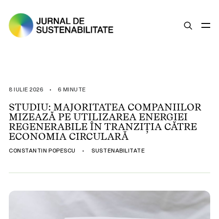
SUSTENABILITATE
ȘTIRI
8 IULIE 2026
•
6 MINUTE
OPINII
STUDIU: MAJORITATEA COMPANIILOR
MIZEAZĂ PE UTILIZAREA ENERGIEI
ESG
REGENERABILE ÎN TRANZIȚIA CĂTRE
LEGISLAȚIE
ECONOMIA CIRCULARĂ
BUNE PRACTICI
CONSTANTIN POPESCU
•
SUSTENABILITATE
COMPANII SUSTENABILE