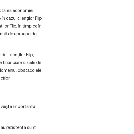
optarea economiei
n cazul clienților Flip
lor Flip, în timp ce în
 însă de aproape de
l clienților Flip,
 financiare și cele de
n domeniu, obstacolele
iilor.
privește importanța
sau rezistența sunt