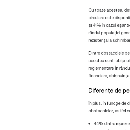
Cu toate acestea, deș
circulare este disponib
și 41% în cazul eșantio
rândul populației gen
rezistența la schimba
Dintre obstacolele per
acestea sunt: obișnuin
reglementare. În rându
financiare, obișnuința 
Diferențe de per
În plus, în funcție de
obstacolelor, astfel c
44% dintre reprezen