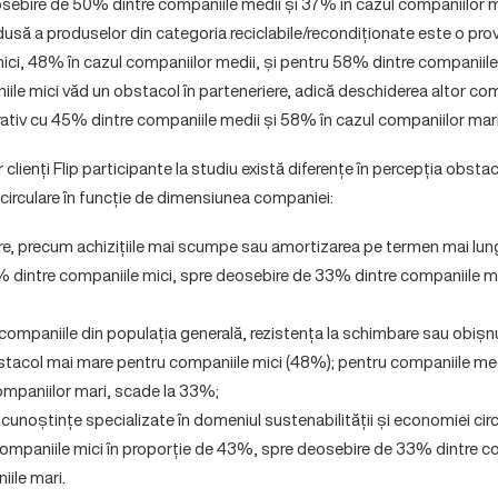
osebire de 50% dintre companiile medii și 37% în cazul companiilor m
edusă a produselor din categoria reciclabile/recondiționate este o p
ici, 48% în cazul companiilor medii, și pentru 58% dintre companiile
ile mici văd un obstacol în parteneriere, adică deschiderea altor co
tiv cu 45% dintre companiile medii și 58% în cazul companiilor mari
 clienți Flip participante la studiu există diferențe în percepția obsta
 circulare în funcție de dimensiunea companiei:
re, precum achizițiile mai scumpe sau amortizarea pe termen mai lun
 dintre companiile mici, spre deosebire de 33% dintre companiile m
companiile din populația generală, rezistența la schimbare sau obișn
stacol mai mare pentru companiile mici (48%); pentru companiile med
ompaniilor mari, scade la 33%;
 cunoștințe specializate în domeniul sustenabilității și economiei cir
ompaniile mici în proporție de 43%, spre deosebire de 33% dintre co
ile mari.