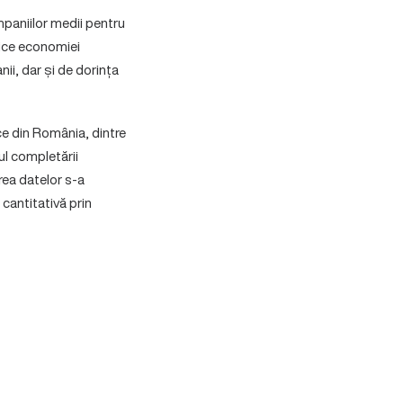
mpaniilor medii pentru
fice economiei
nii, dar și de dorința
ice din România, dintre
ul completării
area datelor s-a
cantitativă prin