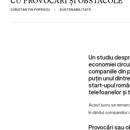
CU PROVOCĂRI ȘI OBSTACOLE
CONSTANTIN POPESCU
•
SUSTENABILITATE
Un studiu despre
economiei circul
companiile din 
puțin unul dintre
start-upul româ
telefoanelor și 
Acest lucru se remarcă
în rândul companiilor c
Provocări sau o