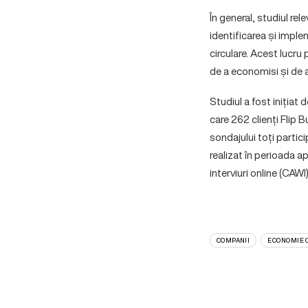
În general, studiul re
identificarea și impl
circulare. Acest lucru 
de a economisi și de 
Studiul a fost inițiat 
care 262 clienți Flip B
sondajului toți partici
realizat în perioada a
interviuri online (CAWI)
COMPANII
ECONOMIE 