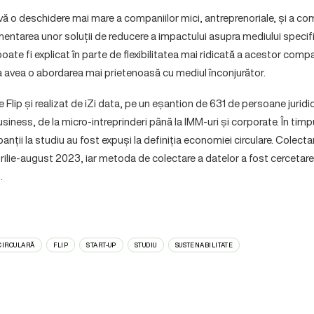
levă o deschidere mai mare a companiilor mici, antreprenoriale, și a co
ementarea unor soluții de reducere a impactului asupra mediului speci
poate fi explicat în parte de flexibilitatea mai ridicată a acestor compa
a avea o abordarea mai prietenoasă cu mediul înconjurător.
de Flip și realizat de iZi data, pe un eșantion de 631 de persoane jurid
usiness, de la micro-intreprinderi până la IMM-uri și corporate. În timp
panții la studiu au fost expuși la definiția economiei circulare. Colect
prilie-august 2023, iar metoda de colectare a datelor a fost cercetare 
.
CIRCULARĂ
FLIP
START-UP
STUDIU
SUSTENABILITATE