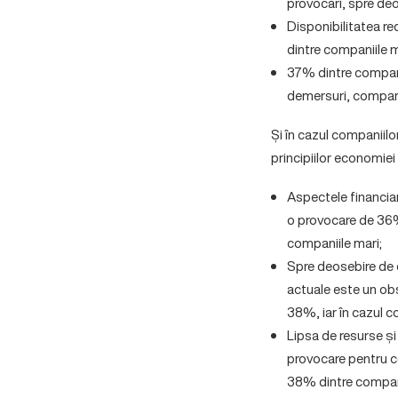
provocări, spre de
Disponibilitatea r
dintre companiile m
37% dintre compani
demersuri, compara
Și în cazul companiilor
principiilor economiei
Aspectele financia
o provocare de 36%
companiile mari;
Spre deosebire de 
actuale este un ob
38%, iar în cazul c
Lipsa de resurse și
provocare pentru c
38% dintre compani