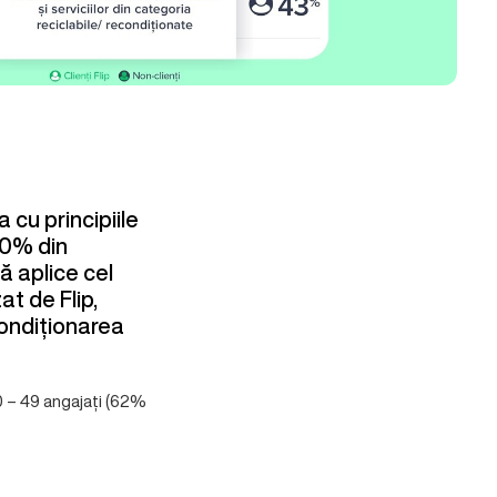
 cu principiile
50% din
ă aplice cel
at de Flip,
condiționarea
10 – 49 angajați (62%