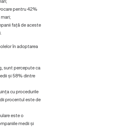
ari;
rovocare pentru 42%
 mari;
mpanii față de aceste
.
colelor în adoptarea
g, sunt percepute ca
edii și 58% dintre
uința cu procedurile
ii procentul este de
culare este o
mpaniile medii și