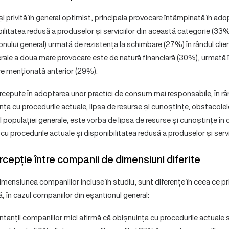
i privită în general optimist, principala provocare întâmpinată în ad
ilitatea redusă a produselor și serviciilor din această categorie (33% î
nului general) urmată de rezistența la schimbare (27%) în rândul clienți
erale a doua mare provocare este de natură financiară (30%), urmată
re menționată anterior (29%).
cepute în adoptarea unor practici de consum mai responsabile, în rându
ța cu procedurile actuale, lipsa de resurse și cunoștințe, obstacolele
l populației generale, este vorba de lipsa de resurse și cunoștințe î
cu procedurile actuale și disponibilitatea redusă a produselor și servic
cepție între companii de dimensiuni diferite
 dimensiunea companiilor incluse în studiu, sunt diferențe în ceea ce 
ă, în cazul companiilor din eșantionul general:
tanții companiilor mici afirmă că obișnuința cu procedurile actuale 