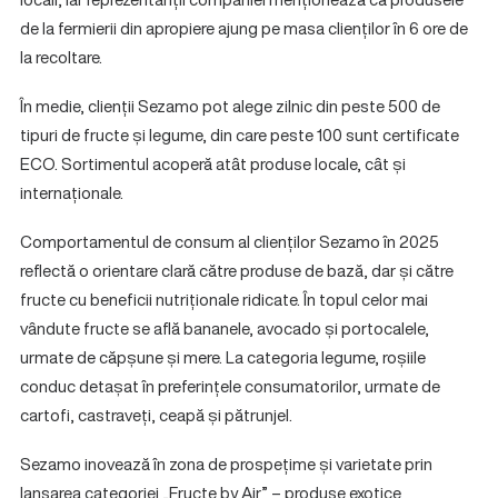
de la fermierii din apropiere ajung pe masa clienților în 6 ore de
la recoltare.
În medie, clienții Sezamo pot alege zilnic din peste 500 de
tipuri de fructe și legume, din care peste 100 sunt certificate
ECO. Sortimentul acoperă atât produse locale, cât și
internaționale.
Comportamentul de consum al clienților Sezamo în 2025
reflectă o orientare clară către produse de bază, dar și către
fructe cu beneficii nutriționale ridicate. În topul celor mai
vândute fructe se află bananele, avocado și portocalele,
urmate de căpșune și mere. La categoria legume, roșiile
conduc detașat în preferințele consumatorilor, urmate de
cartofi, castraveți, ceapă și pătrunjel.
Sezamo inovează în zona de prospețime și varietate prin
lansarea categoriei „Fructe by Air” – produse exotice