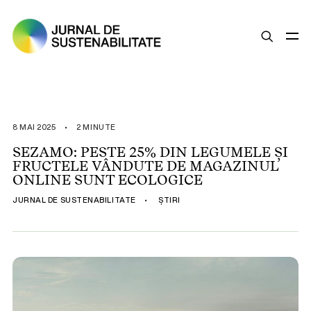
SUSTENABILITATE
ȘTIRI
8 MAI 2025
•
2 MINUTE
OPINII
SEZAMO: PESTE 25% DIN LEGUMELE ȘI
FRUCTELE VÂNDUTE DE MAGAZINUL
ESG
ONLINE SUNT ECOLOGICE
LEGISLAȚIE
JURNAL DE SUSTENABILITATE
•
ȘTIRI
BUNE PRACTICI
COMPANII SUSTENABILE