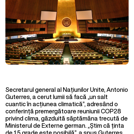
Secretarul general al Națiunilor Unite, Antonio
Guterres, a cerut lumii să facă „un salt
cuantic în acțiunea climatică”, adresând o
conferință premergătoare reuniunii COP28
privind clima, găzduită săptămâna trecută de
Ministerul de Externe german. „Știm că ținta
de 1,5 grade este posibilă”, a spus Guterres