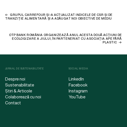
GRUPUL CARREFOUR ȘI-A ACTUALIZAT INDICELE DE CSR ȘI DE
TRANZIȚIE ALIMENTARĂ ȘI A ADĂUGAT NOI OBIECTIVE DE MEDIU
OTP BANK ROMÂNIA ORGANIZEAZĂ ANUL ACESTA DOUĂ ACȚIUNI DE
ECOLOGIZARE A JIULUI, ÎN PARTENERIAT CU ASOCIAȚIA APE FĂRĂ
PLASTIC
JURNAL DE SUSTENABILITATE
SOCIAL MEDIA
Despre noi
LinkedIn
Sustenabilitate
Facebook
Știri & Articole
Instagram
Colaborează cu noi
YouTube
Contact