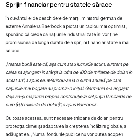
Sprijin financiar pentru statele sărace
În cuvântul ei de deschidere de marți, ministrul german de
externe Annalena Baerbock a pictat un tablou mai optimist,
spunând că crede că națiunile industrializate își vor ține
promisiunea de lungă durată de a sprijini financiar statele mai
sărace.
„Vestea bună este că, așa cum stau lucrurile acum, suntem pe
calea să ajungem în sfârșit la cifra de 100 de miliarde de dolari în
acest an”, a spus ea, referindu-se la o sumă anuală pe care
națiunile mai bogate au promis-o inițial. Germania s-a angajat
deja să-și majoreze propria contribuție la cel puțin 6 miliarde de
euro (6,6 miliarde de dolari)”, a spus Baerbock.
Cu toate acestea, sunt necesare trilioane de dolari pentru
protecția climei și adaptarea la creșterea încălzirii globale, a
adăugat ea. „Numai fondurile publice nu vor putea acoperi