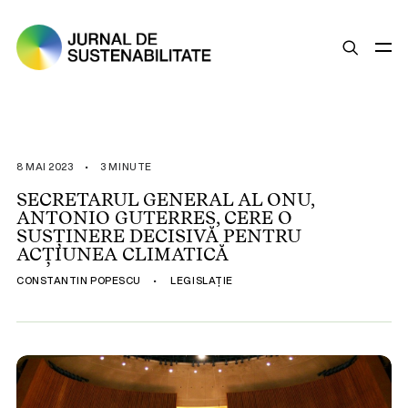
SUSTENABILITATE
ȘTIRI
8 MAI 2023
•
3 MINUTE
OPINII
SECRETARUL GENERAL AL ONU,
ANTONIO GUTERRES, CERE O
ESG
SUSȚINERE DECISIVĂ PENTRU
LEGISLAȚIE
ACȚIUNEA CLIMATICĂ
BUNE PRACTICI
CONSTANTIN POPESCU
•
LEGISLAȚIE
COMPANII SUSTENABILE