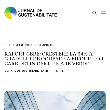
SUSTENABILITATE
ȘTIRI
13 DECEMBRIE 2023
•
3 MINUTE
OPINII
RAPORT CBRE: CREȘTERE LA 34% A
GRADULUI DE OCUPARE A BIROURILOR
ESG
CARE DEȚIN CERTIFICARE VERDE
LEGISLAȚIE
JURNAL DE SUSTENABILITATE
•
ȘTIRI
BUNE PRACTICI
COMPANII SUSTENABILE