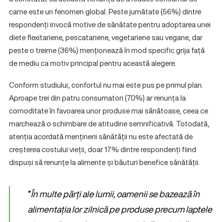
carne este un fenomen global. Peste jumătate (56%) dintre
respondenți invocă motive de sănătate pentru adoptarea unei
diete flexitariene, pescatariene, vegetariene sau vegane, dar
peste o treime (36%) menționează în mod specific grija față
de mediu ca motiv principal pentru această alegere.
Conform studiului, confortul nu mai este pus pe primul plan.
Aproape trei din patru consumatori (70%) ar renunța la
comoditate în favoarea unor produse mai sănătoase, ceea ce
marchează o schimbare de atitudine semnificativă. Totodată,
atenția acordată menținerii sănătății nu este afectată de
creșterea costului vieții, doar 17% dintre respondenți fiind
dispuși să renunțe la alimente și băuturi benefice sănătății.
”
În multe părți ale lumii, oamenii se bazează în
alimentația lor zilnică pe produse precum laptele