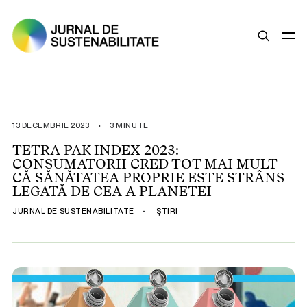
SUSTENABILITATE
ȘTIRI
13 DECEMBRIE 2023
•
3 MINUTE
OPINII
TETRA PAK INDEX 2023:
CONSUMATORII CRED TOT MAI MULT
ESG
CĂ SĂNĂTATEA PROPRIE ESTE STRÂNS
LEGISLAȚIE
LEGATĂ DE CEA A PLANETEI
BUNE PRACTICI
JURNAL DE SUSTENABILITATE
•
ȘTIRI
COMPANII SUSTENABILE