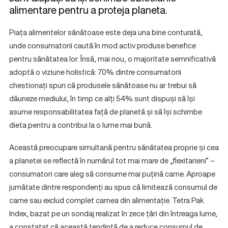
alimentare pentru a proteja planeta.
Piața alimentelor sănătoase este deja una bine conturată,
unde consumatorii caută în mod activ produse benefice
pentru sănătatea lor. Însă, mai nou, o majoritate semnificativă
adoptă o viziune holistică: 70% dintre consumatorii
chestionați spun că produsele sănătoase nu ar trebui să
dăuneze mediului, în timp ce alți 54% sunt dispuși să își
asume responsabilitatea față de planetă și să își schimbe
dieta pentru a contribui la o lume mai bună.
Această preocupare simultană pentru sănătatea proprie și cea
a planetei se reflectă în numărul tot mai mare de „flexitarieni” –
consumatori care aleg să consume mai puțină carne. Aproape
jumătate dintre respondenți au spus că limitează consumul de
carne sau exclud complet carnea din alimentație. Tetra Pak
Index, bazat pe un sondaj realizat în zece țări din întreaga lume,
a constatat că această tendință de a reduce consumul de