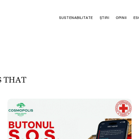
SUSTENABILITATE
ȘTIRI
OPINII
ES
S
T
H
A
T