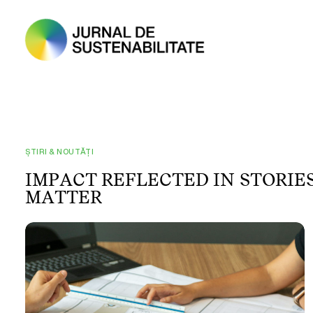
ȘTIRI & NOUTĂȚI
I
M
P
A
C
T
R
E
F
L
E
C
T
E
D
I
N
S
T
O
R
I
E
M
A
T
T
E
R