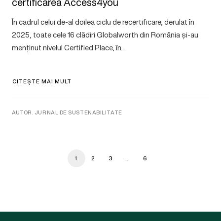
certificarea Access4you
În cadrul celui de-al doilea ciclu de recertificare, derulat în
2025, toate cele 16 clădiri Globalworth din România și-au
menținut nivelul Certified Place, în…
CITEȘTE MAI MULT
AUTOR. JURNAL DE SUSTENABILITATE
1
2
3
…
6