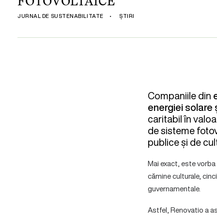
FOTOVOLTAICE
JURNAL DE SUSTENABILITATE
•
ȘTIRI
Companiile din
energiei solare 
caritabil în val
de sisteme fotovo
publice și de cul
Mai exact, este vorba d
cămine culturale, cinc
guvernamentale.
Astfel, Renovatio a as