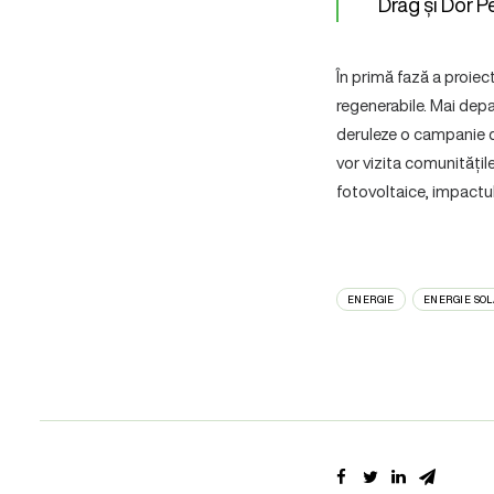
Drag și Dor 
În primă fază a proiect
regenerabile. Mai depa
deruleze o campanie d
vor vizita comunitățil
fotovoltaice, impactul
ENERGIE
ENERGIE SO