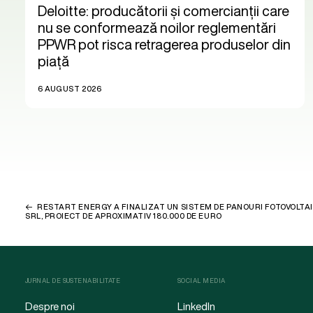
Deloitte: producătorii și comercianții care
nu se conformează noilor reglementări
PPWR pot risca retragerea produselor din
piață
6 AUGUST 2026
RESTART ENERGY A FINALIZAT UN SISTEM DE PANOURI FOTOVOLTA
SRL, PROIECT DE APROXIMATIV 180.000 DE EURO
JURNAL DE SUSTENABILITATE
SOCIAL MEDIA
Despre noi
LinkedIn