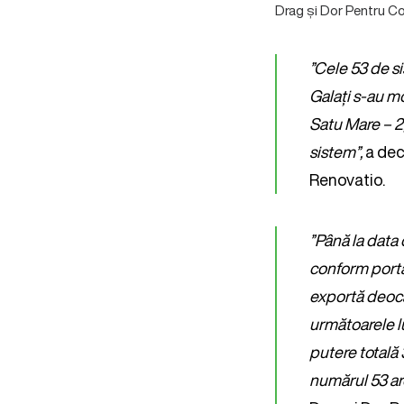
Drag și Dor Pentru C
”Cele 53 de si
Galați s-au mon
Satu Mare – 2, 
sistem”,
a dec
Renovatio.
”Până la data
conform porta
exportă deoca
următoarele l
putere totală 
numărul 53 a