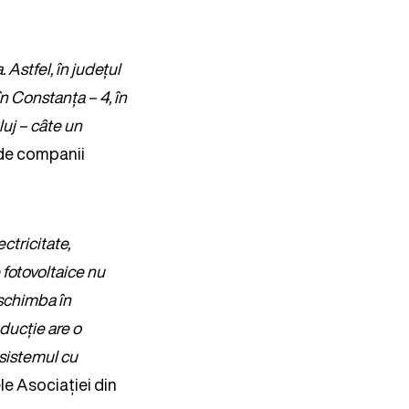
Astfel, în județul
în Constanța – 4, în
luj – câte un
 de companii
tricitate,
fotovoltaice nu
 schimba în
ducție are o
 sistemul cu
ele Asociației din