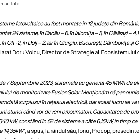
omunitate.
steme fotovoltaice au fost montate în 12 județe din România. 
tat 24 sisteme, în Bacău – 6, în Ialomița – 5, în Călărași – 4, 
în Olt -2, în Dolj – 2, iar în Giurgiu, București, Dâmbovița și C
larat Doru Voicu, Director de Strategie al Ecosistemului
 de 7 Septembrie 2023, sistemele au generat 45 MWh de elec
lului de monitorizare FusionSolar. Menționăm că panourile 
mdată surplusul în rețeaua electrică, dar acest lucru se va
uni atunci când vor deveni prosumatori. Capacitatea de pro
340 kW, constând în 52 de sisteme a câte 6,15kW, în timp ce
re 14,35kW
”, a spus, la rândul său, Ionuț Procop, președint