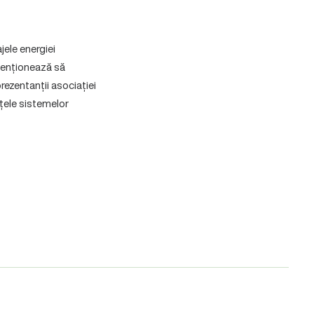
jele energiei
tenționează să
ezentanții asociației
nțele sistemelor