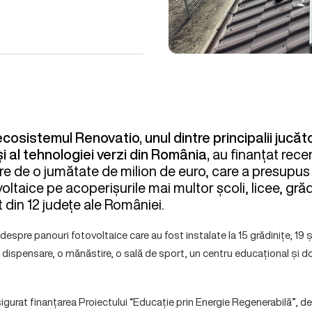
ecosistemul Renovatio, unul dintre principalii jucăt
și al tehnologiei verzi din România,
au finanțat rece
oare de o jumătate de milion de euro, care a presupu
ltaice pe acoperișurile mai multor școli, licee, grădin
t din 12 județe ale României.
espre panouri fotovoltaice care au fost instalate la 15 grădinițe, 19 șc
i dispensare, o mănăstire, o sală de sport, un centru educațional și d
igurat finanțarea Proiectului “Educație prin Energie Regenerabilă”, de