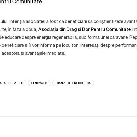
Pentru Comunitate.
ului, intenția asociației a fost ca beneficiarii să conștientizeze avanta
rte, în faza a doua,
Asociația din Drag și Dor Pentru Comunitate
in
e educare despre energia regenerabilă, sub forma unei caravane. Repr
e beneficiare și îi vor informa pe locuitorii interesați despre performa
 acestora și avantajele imediate.
LARA
MEDIU
RENOVATIO
TRANZITIE ENERGETICA