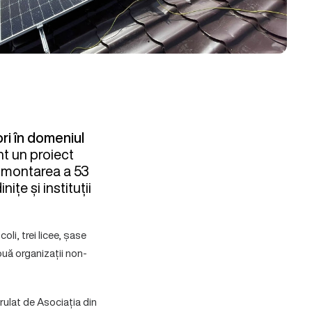
ori în domeniul
nt un proiect
s montarea a 53
ițe și instituții
oli, trei licee, șase
ouă organizații non-
rulat de Asociația din