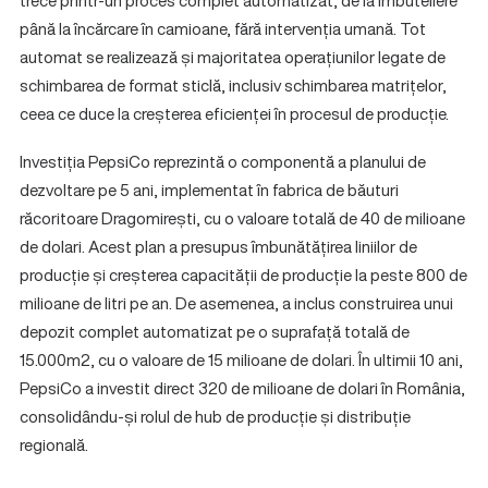
trece printr-un proces complet automatizat, de la îmbuteliere
până la încărcare în camioane, fără intervenția umană. Tot
automat se realizează și majoritatea operațiunilor legate de
schimbarea de format sticlă, inclusiv schimbarea matrițelor,
ceea ce duce la creșterea eficienței în procesul de producție.
Investiția PepsiCo reprezintă o componentă a planului de
dezvoltare pe 5 ani, implementat în fabrica de băuturi
răcoritoare Dragomirești, cu o valoare totală de 40 de milioane
de dolari. Acest plan a presupus îmbunătățirea liniilor de
producție și creșterea capacității de producție la peste 800 de
milioane de litri pe an. De asemenea, a inclus construirea unui
depozit complet automatizat pe o suprafață totală de
15.000m2, cu o valoare de 15 milioane de dolari. În ultimii 10 ani,
PepsiCo a investit direct 320 de milioane de dolari în România,
consolidându-și rolul de hub de producție și distribuție
regională.