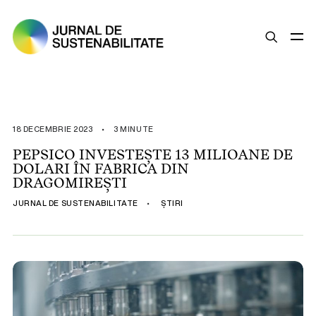
SUSTENABILITATE
ȘTIRI
18 DECEMBRIE 2023
•
3 MINUTE
OPINII
PEPSICO INVESTEȘTE 13 MILIOANE DE
DOLARI ÎN FABRICA DIN
ESG
DRAGOMIREȘTI
LEGISLAȚIE
JURNAL DE SUSTENABILITATE
•
ȘTIRI
BUNE PRACTICI
COMPANII SUSTENABILE