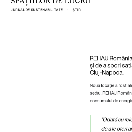
SPAȚIILOR DE LUCRU
JURNAL DE SUSTENABILITATE
•
ȘTIRI
REHAU România s
și de a spori sat
Cluj-Napoca.
Noua locație a fost al
sediu, REHAU România 
consumului de energie,
”Odată cu rel
de a le oferi 