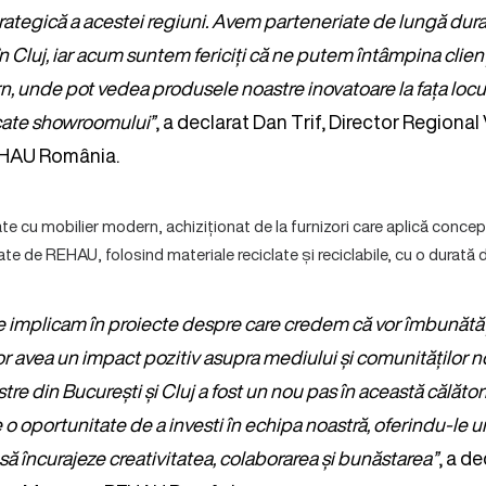
rategică a acestei regiuni. Avem parteneriate de lungă dur
n Cluj, iar acum suntem fericiți că ne putem întâmpina clienț
, unde pot vedea produsele noastre inovatoare la fața locul
cate showroomului”
, a declarat Dan Trif, Director Regional
EHAU România.
ate cu mobilier modern, achiziționat de la furnizori care aplică conce
te de REHAU, folosind materiale reciclate și reciclabile, cu o durată 
implicam în proiecte despre care credem că vor îmbunătăț
or avea un impact pozitiv asupra mediului și comunităților n
stre din București și Cluj a fost un nou pas în această călăt
 o oportunitate de a investi în echipa noastră, oferindu-le u
ă încurajeze creativitatea, colaborarea și bunăstarea”
, a d