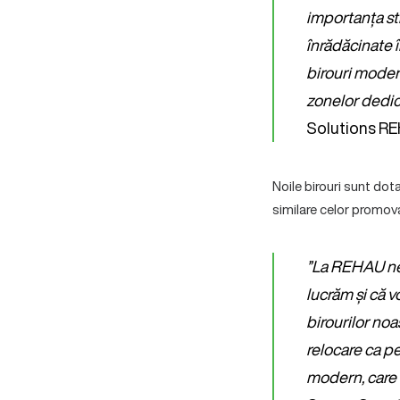
importanța st
înrădăcinate î
birouri modern
zonelor dedi
Solutions R
Noile birouri sunt dot
similare celor promova
”La REHAU ne 
lucrăm și că v
birourilor noa
relocare ca pe
modern, care s