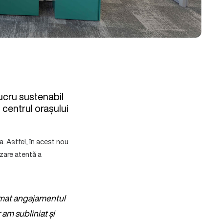
ucru sustenabil
n centrul orașului
. Astfel, în acest nou
zare atentă a
irmat angajamentul
 am subliniat și