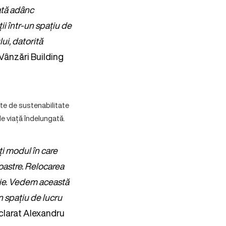
ată adânc
ii într-un spațiu de
ui, datorită
 Vânzări Building
pte de sustenabilitate
de viață îndelungată.
i modul în care
oastre. Relocarea
orie. Vedem această
n spațiu de lucru
eclarat Alexandru