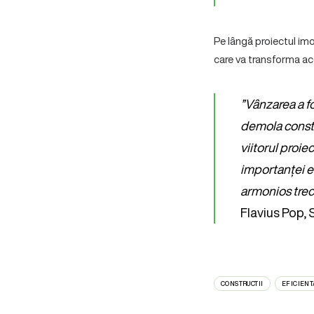
Pe lângă proiectul imo
care va transforma ace
”Vânzarea a fo
demola constru
viitorul proie
importanței ec
armonios trecu
Flavius Pop, 
CONSTRUCTII
EFICIENT