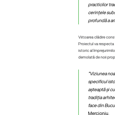
practicilor tr
cerințele subs
profundă a am
Viitoarea clădire cons
Proiectul va respecta t
istoric al împrejurimil
demolată de noii propr
”Viziunea noas
specificul ist
așteaptă și c
tradiția arhit
face din Bucur
Mercioniu.