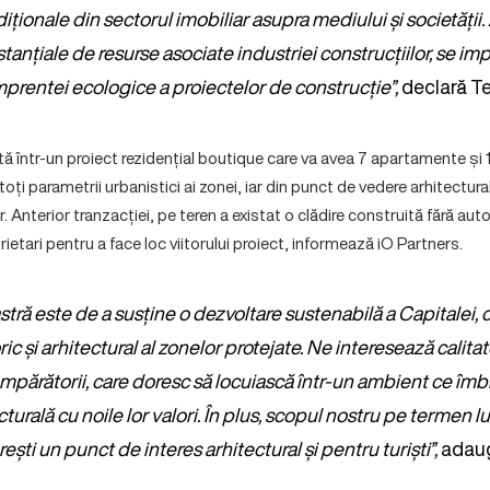
adiționale din sectorul imobiliar asupra mediului și societăți
tanțiale de resurse asociate industriei construcțiilor, se im
prentei ecologice a proiectelor de construcție”,
declară Te
tă într-un proiect rezidențial boutique care va avea 7 apartamente și 11
oți parametrii urbanistici ai zonei, iar din punct de vedere arhitectura
or. Anterior tranzacției, pe teren a existat o clădire construită fără auto
ietari pentru a face loc viitorului proiect, informează iO Partners.
tră este de a susține o dezvoltare sustenabilă a Capitalei, 
oric și arhitectural al zonelor protejate. Ne interesează calit
umpărătorii, care doresc să locuiască într-un ambient ce îm
ecturală cu noile lor valori. În plus, scopul nostru pe termen 
ești un punct de interes arhitectural și pentru turiști”,
adaug