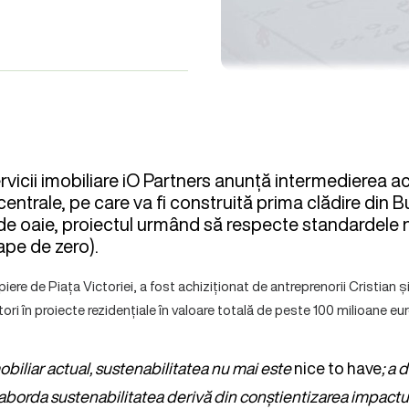
icii imobiliare iO Partners anunță intermedierea ach
 centrale, pe care va fi construită prima clădire din 
ă de oaie, proiectul urmând să respecte standardel
ape de zero).
piere de Piața Victoriei, a fost achiziționat de antreprenorii Cristian 
tori în proiecte rezidențiale în valoare totală de peste 100 milioane eur
mobiliar actual, sustenabilitatea nu mai este
nice to have
; a 
aborda sustenabilitatea derivă din conștientizarea impactul