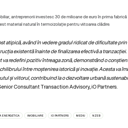
biliar, antreprenorii investesc 30 de milioane de euro în prima fabrică 
st material natural în termoizolație pentru viitoarea clădire.
st atipică, având în vedere gradul ridicat de dificultate pri
cția existentă înainte de finalizarea efectivă a tranzacției.
ct va redefini pozitiv întreaga zonă, demonstrând o conștien
hilibrului între moștenirea istorică și inovație. Acesta va î
tul și viitorul, contribuind la o dezvoltare urbană sustenabil
Senior Consultant Transaction Advisory, iO Partners.
A ENERGETICA
IMOBILIARE
IO PARTNERS
MEDIU
NZEB