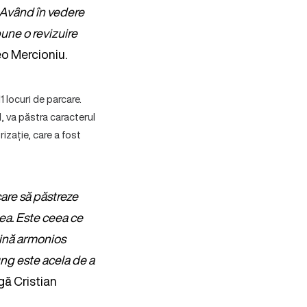
i. Având în vedere
pune o revizuire
o Mercioniu.
 locuri de parcare.
l, va păstra caracterul
rizație, care a fost
care să păstreze
atea. Este ceea ce
bină armonios
lung este acela de a
ă Cristian