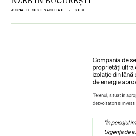
NZEB ÎN BUCUREȘTI
JURNAL DE SUSTENABILITATE
•
ȘTIRI
Compania de serv
proprietăți ultra
izolație din lân
de energie apro
Terenul, situat în apro
dezvoltatori și investi
”În peisajul i
Urgența de a 