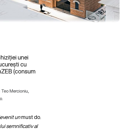
iziției unei
București cu
e nZEB (consum
și Teo Mercioniu,
o.
devenit un
must do.
ui semnificativ al