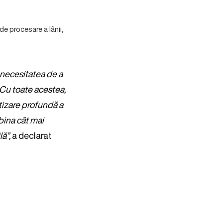
de procesare a lânii,
n necesitatea de a
 Cu toate acestea,
tizare profundă a
mbina cât mai
ă”,
a declarat