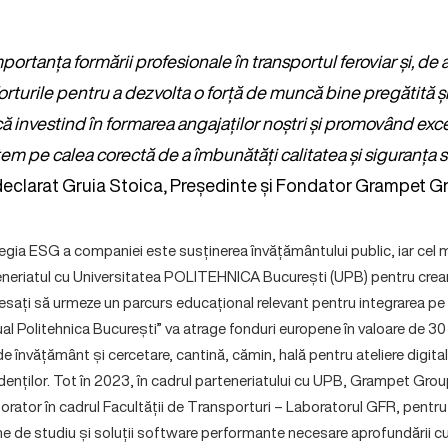
ortanța formării profesionale în transportul feroviar și, de
rturile pentru a dezvolta o forță de muncă bine pregătită și
 investind în formarea angajaților noștri și promovând exce
tem pe calea corectă de a îmbunătăți calitatea și siguranța s
 declarat Gruia Stoica, Președinte și Fondator Grampet G
ategia ESG a companiei este susținerea învățământului public, iar cel m
eneriatul cu Universitatea POLITEHNICA București (UPB) pentru cre
eresați să urmeze un parcurs educațional relevant pentru integrarea pe
l Politehnica București” va atrage fonduri europene în valoare de 30
e învățământ și cercetare, cantină, cămin, hală pentru ateliere digitale
udenților. Tot în 2023, în cadrul parteneriatului cu UPB, Grampet Group
rator în cadrul Facultății de Transporturi – Laboratorul GFR, pentru 
me de studiu și soluții software performante necesare aprofundării cu