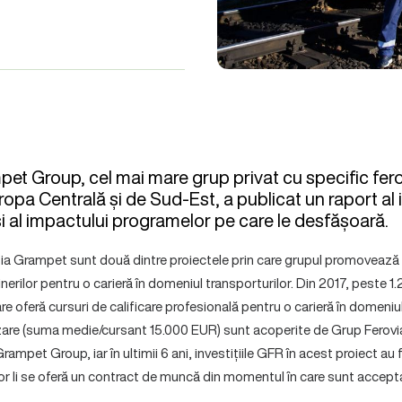
 Group, cel mai mare grup privat cu specific ferovi
pa Centrală și de Sud-Est, a publicat un raport al in
și al impactului programelor pe care le desfășoară.
a Grampet sunt două dintre proiectele prin care grupul promovează a
inerilor pentru o carieră în domeniul transporturilor. Din 2017, peste 1
 oferă cursuri de calificare profesională pentru o carieră în domeniul
rizare (suma medie/cursant 15.000 EUR) sunt acoperite de Grup Ferov
ampet Group, iar în ultimii 6 ani, investițiile GFR în acest proiect au 
ilor li se oferă un contract de muncă din momentul în care sunt accepta