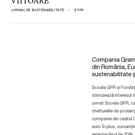
VIITOARE
JURNAL DE SUSTENABILITATE
•
ȘTIRI
Compania Grampet
din România, Euro
sustenabilitate 
Școala GFR și Fundați
stimulează interesul t
urmat Școala GFR, care
cheltuielile de școla
companie din cadrul Gr
euro. În plus, cursanț
retenție fiind de 70%.