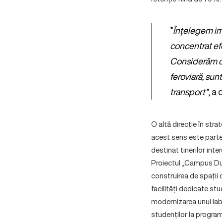
”
Înțelegem imp
concentrat efo
Considerăm că
feroviară, sun
transport”
, a
O altă direcție în str
acest sens este part
destinat tinerilor int
Proiectul „Campus Dua
construirea de spații d
facilități dedicate st
modernizarea unui labo
studenților la progra