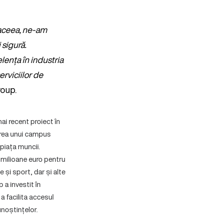
 aceea, ne-am
 sigură.
lența în industria
erviciilor de
roup.
ai recent proiect în
area unui campus
 piața muncii.
 milioane euro pentru
 și sport, dar și alte
 a investit în
a facilita accesul
noștințelor.