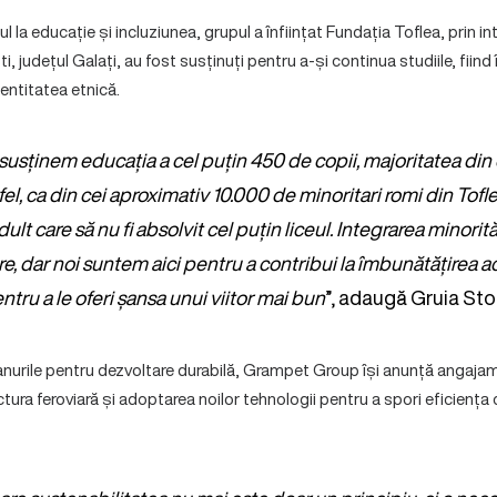
ul la educație și incluziunea, grupul a înființat Fundația Toflea, prin in
județul Galați, au fost susținuți pentru a-și continua studiile, fiind î
entitatea etnică.
, susținem educația a cel puțin 450 de copii, majoritatea di
fel, ca din cei aproximativ 10.000 de minoritari romi din Tof
dult care să nu fi absolvit cel puțin liceul. Integrarea minorit
, dar noi suntem aici pentru a contribui la îmbunătățirea ac
ntru a le oferi șansa unui viitor mai bun
”, adaugă Gruia Sto
lanurile pentru dezvoltare durabilă, Grampet Group își anunță angaja
ructura feroviară și adoptarea noilor tehnologii pentru a spori eficienț