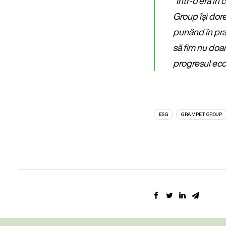
”
Într-o eră în
Group își dore
punând în prac
să fim nu doar
progresul econ
ESG
GRAMPET GROUP