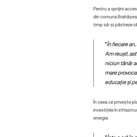
Pentru a sprijini acces
din comuna Brahășești, 
timp să-și păstreze id
”
În fiecare an
Am reușit, ast
niciun tânăr a
mare provocare
educație și pe
În ceea ce privește p
investițiile în infrast
energie.