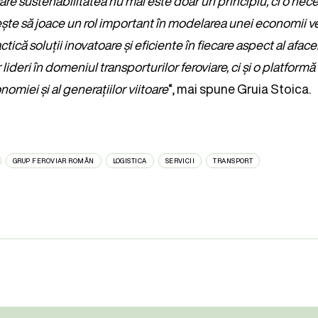
 care sustenabilitatea nu mai este doar un principiu, ci o ne
ște să joace un rol important în modelarea unei economii ve
tică soluții inovatoare și eficiente în fiecare aspect al aface
 lideri în domeniul transporturilor feroviare, ci și o platform
omiei și al generațiilor viitoare
“, mai spune Gruia Stoica.
GRUP FEROVIAR ROMÂN
LOGISTICA
SERVICII
TRANSPORT