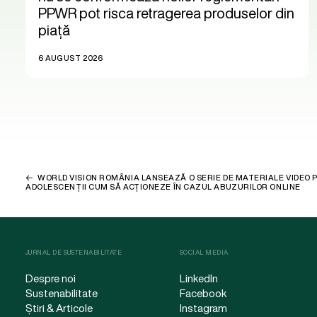
PPWR pot risca retragerea produselor din
piață
6 AUGUST 2026
WORLD VISION ROMÂNIA LANSEAZĂ O SERIE DE MATERIALE VIDEO PR
ADOLESCENȚII CUM SĂ ACȚIONEZE ÎN CAZUL ABUZURILOR ONLINE
JURNAL DE SUSTENABILITATE
SOCIAL MEDIA
Despre noi
LinkedIn
Sustenabilitate
Facebook
Știri & Articole
Instagram