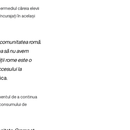
termediul căreia elevii
ncurajați în același
n comunitatea romă.
lea să nu avem
ății rome este o
cesului la
ica.
mentul de a continua
a consumului de