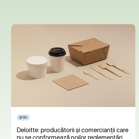
ȘTIRI
Deloitte: producătorii și comercianții care
nu se conformează noilor reglementări