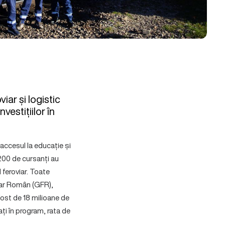
ar și logistic
vestițiilor în
ccesul la educație și
.200 de cursanți au
 feroviar. Toate
iar Român (GFR),
fost de 18 milioane de
ți în program, rata de