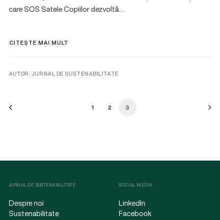
care SOS Satele Copiilor dezvoltă…
CITEȘTE MAI MULT
AUTOR. JURNAL DE SUSTENABILITATE
1
2
3
JURNAL DE SUSTENABILITATE
SOCIAL MEDIA
Despre noi
LinkedIn
Sustenabilitate
Facebook