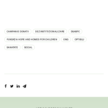
CAMPANIE DONATII
DEZINSTITUȚIONALIZARE
DGASPC
FUNDAȚIA HOPE AND HOMES FOR CHILDREN
ONG
OPTIBLU
SANATATE
SOCIAL