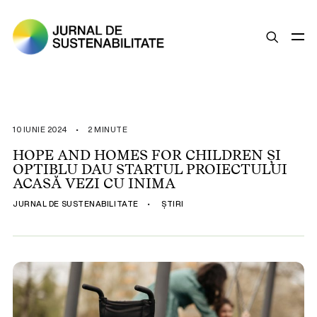
SUSTENABILITATE
ȘTIRI
10 IUNIE 2024
•
2 MINUTE
OPINII
HOPE AND HOMES FOR CHILDREN ȘI
OPTIBLU DAU STARTUL PROIECTULUI
ESG
ACASĂ VEZI CU INIMA
LEGISLAȚIE
JURNAL DE SUSTENABILITATE
•
ȘTIRI
BUNE PRACTICI
COMPANII SUSTENABILE