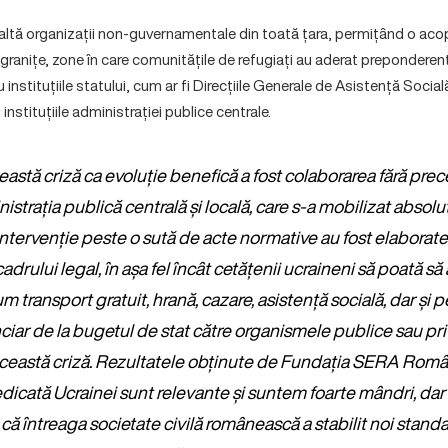
laltă organizații non-guvernamentale din toată țara, permițând o acop
granițe, zone în care comunitățile de refugiați au aderat preponderent),
 instituțiile statului, cum ar fi Direcțiile Generale de Asistență Social
instituțiile administrației publice centrale.
astă criză ca evoluție benefică a fost colaborarea fără prec
nistrația publică centrală și locală, care s-a mobilizat absolu
intervenție peste o sută de acte normative au fost elaborat
cadrului legal, în așa fel încât cetățenii ucraineni să poată să
cum transport gratuit, hrană, cazare, asistență socială, dar și
nciar de la bugetul de stat către organismele publice sau pr
 această criză. Rezultatele obținute de Fundația SERA Rom
edicată Ucrainei sunt relevante și suntem foarte mândri, da
 că întreaga societate civilă românească a stabilit noi stan