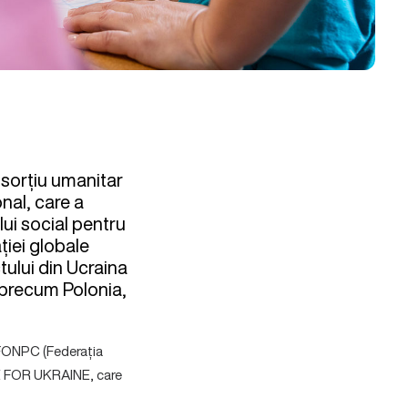
nsorțiu umanitar
onal, care a
ului social pentru
ției globale
tului din Ucraina
, precum Polonia,
 FONPC (Federația
RE FOR UKRAINE, care