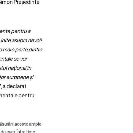
 Simon Președinte
tente pentru a
 Unite asupra nevoii
o mare parte dintre
ntale se vor
tul național în
ilor europene și
”, a declarat
mentale pentru
ășurării aceste ample
de euro. Între timp,