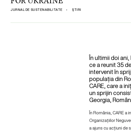
FOR UKRAINE
JURNAL DE SUSTENABILITATE
•
ȘTIRI
În ultimii doi 
ce a reunit 35 de
intervenit în spri
populația din Rom
CARE, care a ini
un sprijin consis
Georgia, Români
În România, CARE a in
Organizațiilor Neguv
a ajuns cu acțiuni de s