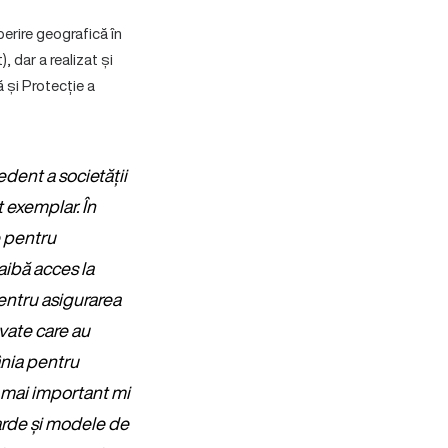
erire geografică în
 dar a realizat și
ă și Protecție a
edent a societății
t exemplar. În
e pentru
 aibă acces la
 pentru asigurarea
ivate care au
ânia pentru
r mai important mi
darde și modele de