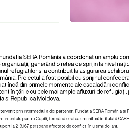
ani, Fundația SERA România a coordonat un amplu co
 organizații, generând o rețea de sprijin la nivel nați
jinul refugiaților și a contribuit la asigurarea echilibr
ânia. Proiectul a fost posibil cu sprijinul confedera
țiat încă din primele momente ale escaladării conflic
tent în țările cu cele mai ample afluxuri de refugiați
a și Republica Moldova.
tervenit prin intermediul a doi parteneri: Fundația SERA România și
ernamentale pentru Copil), formând o rețea umanitară intitulată CA
uport la 213.167 persoane afectate de conflict, în ultimii doi ani.