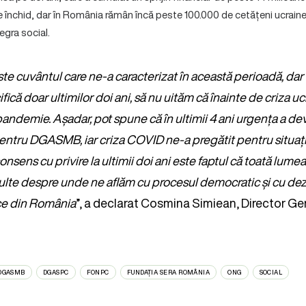
se închid, dar în România rămân încă peste 100.000 de cetățeni ucraine
egra social.
 cuvântul care ne-a caracterizat în această perioadă, dar
ifică doar ultimilor doi ani, să nu uităm că înainte de criza u
andemie. Așadar, pot spune că în ultimii 4 ani urgența a dev
entru DGASMB, iar criza COVID ne-a pregătit pentru situați
onsens cu privire la ultimii doi ani este faptul că toată lume
lte despre unde ne aflăm cu procesul democratic și cu dezv
ce din România
”, a declarat Cosmina Simiean, Director 
DGASMB
DGASPC
FONPC
FUNDAȚIA SERA ROMÂNIA
ONG
SOCIAL