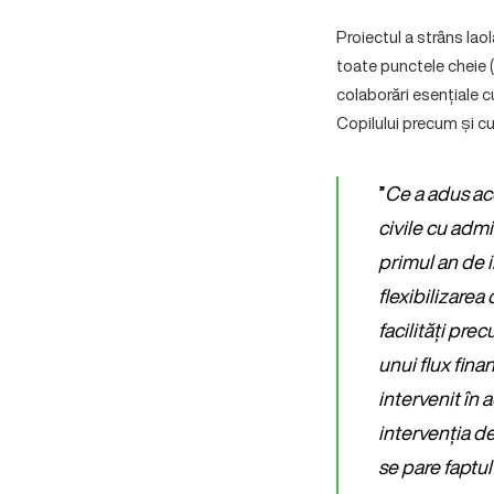
Proiectul a strâns lao
toate punctele cheie (
colaborări esențiale cu
Copilului precum și cu 
”
Ce a adus ace
civile cu admi
primul an de 
flexibilizarea 
facilități pre
unui flux fina
intervenit în
intervenția d
se pare faptul