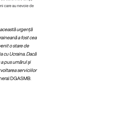
ni care au nevoie de
 această urgență
craineană a fost cea
enit o stare de
a cu Ucraina. Dacă
a a pus umărul și
oltarea serviciilor
General DGASMB.