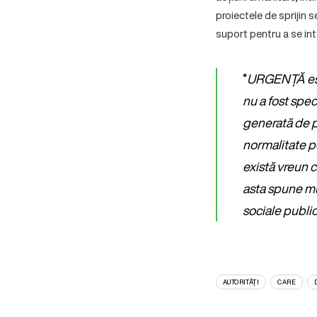
proiectele de sprijin 
suport pentru a se int
“
URGENȚĂ este
nu a fost spec
generată de p
normalitate p
există vreun c
asta spune mu
sociale publi
AUTORITĂȚI
CARE