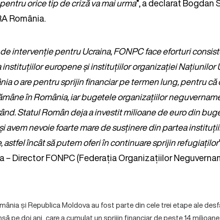
pentru orice tip de criză va mai urma
”, a declarat Bogdan
RA România.
 de intervenție pentru Ucraina, FONPC face eforturi consis
 instituțiilor europene și instituțiilor organizației Națiunilor
ia o are pentru sprijin financiar pe termen lung, pentru că 
 rămâne în România, iar bugetele organizațiilor neguvername
ând. Statul Român deja a investit milioane de euro din buge
și avem nevoie foarte mare de susținere din partea instituți
, astfel încât să putem oferi în continuare sprijin refugiaților
a – Director FONPC (Federația Organizațiilor Neguverna
ânia și Republica Moldova au fost parte din cele trei etape ale desf
nsă pe doi ani, care a cumulat un sprijin financiar de peste 14 milioane 