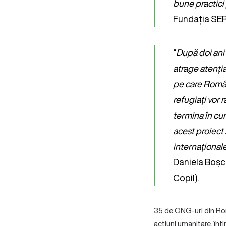
bune practici 
Fundația SE
“
După doi ani
atrage atenția
pe care Român
refugiați vor
termina în cur
acest proiect 
internaționale
Daniela Boșc
Copil).
35 de ONG-uri din Rom
acțiuni umanitare, înti