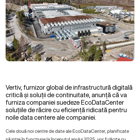
Vertiv, furnizor global de infrastructură digitală
critică și soluții de continuitate, anunță că va
furniza companiei suedeze EcoDataCenter
soluțiile de răcire cu eficiență ridicată pentru
noile data centere ale companiei.
Cele două noi centre de date ale EcoDataCenter, planificate
să intre în funcțiune la începutul anului 2025, vor fi răcite cu