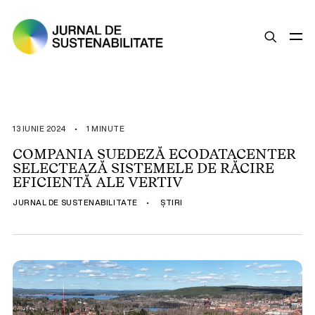
SUSTENABILITATE
ȘTIRI
13 IUNIE 2024
•
1 MINUTE
OPINII
COMPANIA SUEDEZĂ ECODATACENTER
SELECTEAZĂ SISTEMELE DE RĂCIRE
ESG
EFICIENTĂ ALE VERTIV
LEGISLAȚIE
JURNAL DE SUSTENABILITATE
•
ȘTIRI
BUNE PRACTICI
COMPANII SUSTENABILE