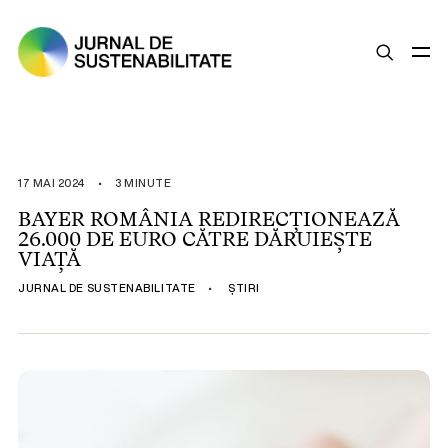
SUSTENABILITATE
ȘTIRI
17 MAI 2024
•
3 MINUTE
OPINII
BAYER ROMÂNIA REDIRECȚIONEAZĂ
26.000 DE EURO CĂTRE DĂRUIEȘTE
ESG
VIAȚĂ
LEGISLAȚIE
JURNAL DE SUSTENABILITATE
•
ȘTIRI
BUNE PRACTICI
COMPANII SUSTENABILE