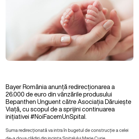
Bayer România anunță redirecționarea a
26.000 de euro din vânzările produsului
Bepanthen Unguent către Asociația Dăruiește
Viață, cu scopul de a sprijini continuarea
inițiativei #NoiFacemUnSpital.
Suma redirecționată va intra în bugetul de construcție a celei
de-a doua clădiri din incinta Spitalului Marie Curie.