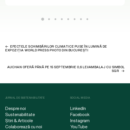
EFECTELE SCHIMBĂRILOR CLIMATICE PUSE ÎN LUMINĂ DE
EXPOZIȚIA WORLD PRESS PHOTO DIN BUCUREȘTI
AUCHAN OFERĂ PÂNĂ PE 15 SEPTEMBRIE 0,6 LEI/AMBALAJ CU SIMBOL
SGR
JURNAL DE SUSTENABILITATE
SOCIAL MEDIA
Despre noi
LinkedIn
Sustenabilitate
Facebook
Știri & Articole
Instagram
Colaborează cu noi
YouTube