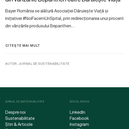
Bayer România se alătură Asociației Dăruiește Viață și
inițiativei #NoiFacemUnSpital, prin redirecționarea unui procent
din vânzările produsului Bepanthen…
CITEȘTE MAI MULT
AUTOR. JURNAL DE SUSTENABILITATE
JURNAL DE SUSTENABILITATE
SOCIAL MEDIA
Despre noi
LinkedIn
Sustenabilitate
Facebook
Știri & Articole
Instagram