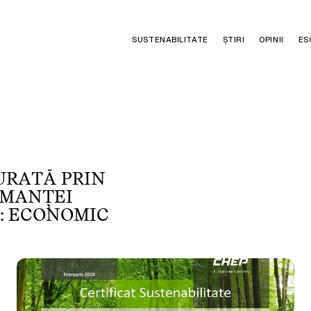
SUSTENABILITATE
ȘTIRI
OPINII
ES
U
R
A
T
Ă
P
R
I
N
M
A
N
Ț
E
I
:
E
C
O
N
O
M
I
C
,