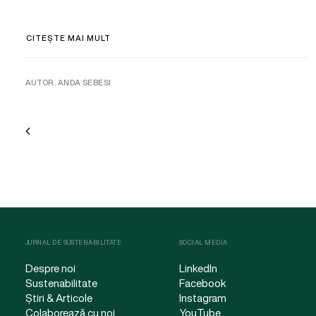
CITEȘTE MAI MULT
AUTOR. ANDA SEBESI
JURNAL DE SUSTENABILITATE
SOCIAL MEDIA
Despre noi
LinkedIn
Sustenabilitate
Facebook
Știri & Articole
Instagram
Colaborează cu noi
YouTube