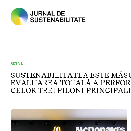
RETAIL
S
U
S
T
E
N
A
B
I
L
I
T
A
T
E
A
E
S
T
E
M
Ă
S
E
V
A
L
U
A
R
E
A
T
O
T
A
L
Ă
A
P
E
R
F
O
R
C
E
L
O
R
T
R
E
I
P
I
L
O
N
I
P
R
I
N
C
I
P
A
L
I
S
O
C
I
A
L
,
M
E
D
I
U
.