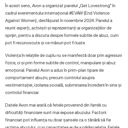
În acest sens, Avon a organizat panelul „Get Lovestrong” în
cadrul evenimentului internațional #EVAW (End Violence
Against Women), desfășurat în noiembrie 2024. Panelul a
reunit experți, activiști și reprezentanți ai organizațiilor de
sprijin, pentru a discuta despre formele subtile de abuz, cum
pot fi recunoscute și ce măsuri pot fi luate.
Violența în relațiile de cuplu nu se manifestă doar prin agresiuni
fizice, ci și prin forme subtile de control, manipulare și abuz
emoțional. Panelul Avon a adus în prim-plan tipare de
comportament abuziv, precum controlul asupra
vestimentației, izolarea socială, subminarea încrederii în sine și
controlul financiar.
Datele Avon mai arată că fetele provenind din familii cu
dificultăți financiare sunt mai expuse abuzului. Factorii
financiari pot influența nu doar șansele ca o tânără să fie
victima abuzului, ci și capacitatea ei de a părăsi relația. Fetele