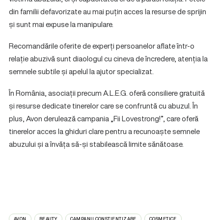
din familii defavorizate au mai puțin acces la resurse de sprijin
și sunt mai expuse la manipulare.
Recomandările oferite de experți persoanelor aflate într-o
relație abuzivă sunt diaologul cu cineva de încredere, atenția la
semnele subtile și apelul la ajutor specializat.
În România, asociații precum A.L.E.G. oferă consiliere gratuită
și resurse dedicate tinerelor care se confruntă cu abuzul. În
plus, Avon derulează campania „Fii Lovestrong!”, care oferă
tinerelor acces la ghiduri clare pentru a recunoaște semnele
abuzului și a învăța să-și stabilească limite sănătoase.
AVON
BEAUTY
CAMPANII CONSTIENTIZARE
COSMETICE