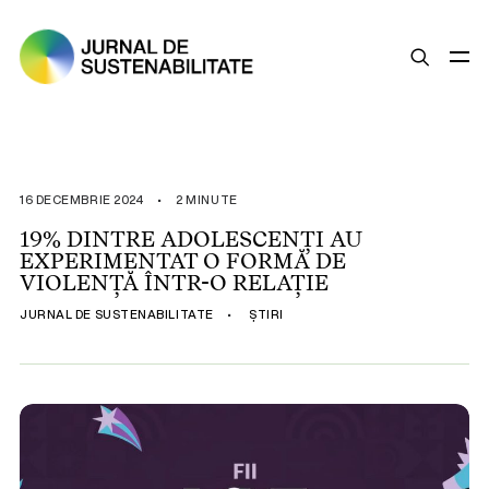
SUSTENABILITATE
ȘTIRI
16 DECEMBRIE 2024
•
2 MINUTE
OPINII
19% DINTRE ADOLESCENȚI AU
EXPERIMENTAT O FORMĂ DE
ESG
VIOLENȚĂ ÎNTR-O RELAȚIE
LEGISLAȚIE
JURNAL DE SUSTENABILITATE
•
ȘTIRI
BUNE PRACTICI
COMPANII SUSTENABILE