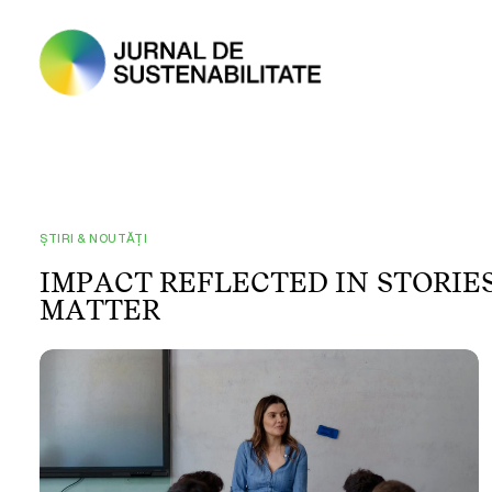
ȘTIRI & NOUTĂȚI
I
M
P
A
C
T
R
E
F
L
E
C
T
E
D
I
N
S
T
O
R
I
E
M
A
T
T
E
R