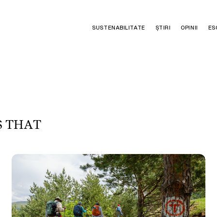
SUSTENABILITATE
ȘTIRI
OPINII
ES
S
T
H
A
T