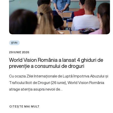
ȘTIRI
29 IUNIE 2026
World Vision România a lansat 4 ghiduri de
prevenție a consumului de droguri
Cu ocazia Zilei Internaționale de Luptă împotriva Abuzului și
Traficului Ilicit de Droguri (26 iunie), World Vision România
atrage atenția asupra nevoii de…
CITEȘTE MAI MULT