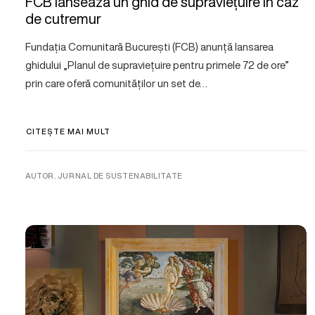
FCB lansează un ghid de supraviețuire în caz
de cutremur
Fundația Comunitară București (FCB) anunță lansarea
ghidului „Planul de supraviețuire pentru primele 72 de ore”
prin care oferă comunităților un set de…
CITEȘTE MAI MULT
AUTOR. JURNAL DE SUSTENABILITATE