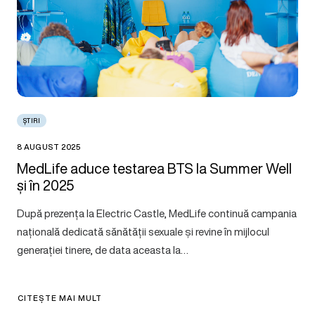
ȘTIRI
8 AUGUST 2025
MedLife aduce testarea BTS la Summer Well
și în 2025
După prezența la Electric Castle, MedLife continuă campania
națională dedicată sănătății sexuale și revine în mijlocul
generației tinere, de data aceasta la…
CITEȘTE MAI MULT