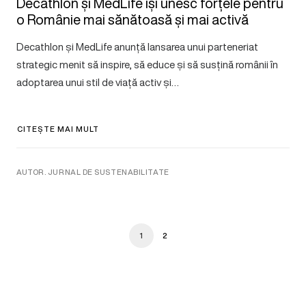
Decathlon și MedLife își unesc forțele pentru
o Românie mai sănătoasă și mai activă
Decathlon și MedLife anunță lansarea unui parteneriat
strategic menit să inspire, să educe și să susțină românii în
adoptarea unui stil de viață activ și…
CITEȘTE MAI MULT
AUTOR. JURNAL DE SUSTENABILITATE
1
2