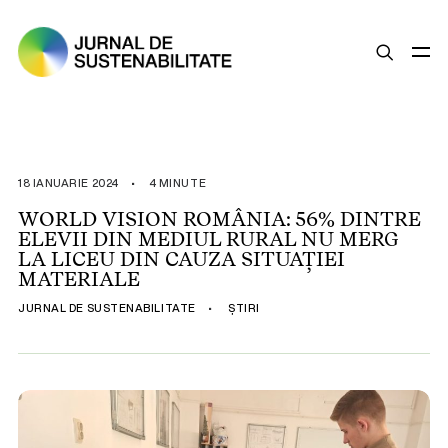
SUSTENABILITATE
ȘTIRI
18 IANUARIE 2024
•
4 MINUTE
OPINII
WORLD VISION ROMÂNIA: 56% DINTRE
ELEVII DIN MEDIUL RURAL NU MERG
ESG
LA LICEU DIN CAUZA SITUAȚIEI
LEGISLAȚIE
MATERIALE
BUNE PRACTICI
JURNAL DE SUSTENABILITATE
•
ȘTIRI
COMPANII SUSTENABILE