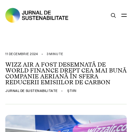
SUSTENABILITATE
ȘTIRI
11 DECEMBRIE 2024
•
3 MINUTE
OPINII
WIZZ AIR A FOST DESEMNATĂ DE
WORLD FINANCE DREPT CEA MAI BUNĂ
ESG
COMPANIE AERIANĂ ÎN SFERA
LEGISLAȚIE
REDUCERII EMISIILOR DE CARBON
BUNE PRACTICI
JURNAL DE SUSTENABILITATE
•
ȘTIRI
COMPANII SUSTENABILE