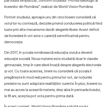
partidului simpatizat, conform studiului “Profilul ideologic al
liceenilor din România”, realizat de World Vision România.
Potrivit studiului, aproape unu din cinci liceeni consideră că
votul lor nu contează, deciziile privind conducerea politică fiind
luate prin alte mecanisme decât alegerile libere. Acest deficit
de încredere în vot este o carență semnificativă pentru
democrație.
Din 2017, în școala românească educația civică a devenit
educație socială. Noua materie este studiată doar în clasele
gimnaziale, timp în care elevii învață despre alegerile electorale
și vot. Cu toate acestea, tinerii nu consideră că școala îi
pregătește în mod real pentru primul lor vot, iar noțiunile
predate nu sunt adaptate realităților curente. În plus, liceenii nu
mai au acces la această materie, deși abia în perioada liceului,
la 18 ani, aceștia pot vota pentru prima dată.
În acest context, World Vision România solicită noului