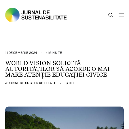
SUSTENABILITATE
ȘTIRI
11 DECEMBRIE 2024
•
4 MINUTE
OPINII
WORLD VISION SOLICITĂ
AUTORITĂȚILOR SĂ ACORDE O MAI
ESG
MARE ATENȚIE EDUCAȚIEI CIVICE
LEGISLAȚIE
JURNAL DE SUSTENABILITATE
•
ȘTIRI
BUNE PRACTICI
COMPANII SUSTENABILE