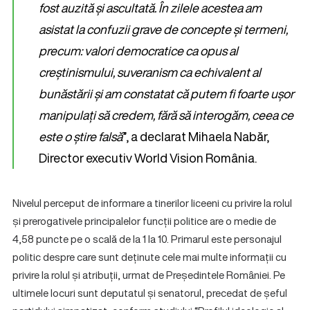
fost auzită și ascultată. În zilele acestea am
asistat la confuzii grave de concepte și termeni,
precum: valori democratice ca opus al
creștinismului, suveranism ca echivalent al
bunăstării și am constatat că putem fi foarte ușor
manipulați să credem, fără să interogăm, ceea ce
este o știre falsă
”, a declarat Mihaela Nabăr,
Director executiv World Vision România.
Nivelul perceput de informare a tinerilor liceeni cu privire la rolul
și prerogativele principalelor funcții politice are o medie de
4,58 puncte pe o scală de la 1 la 10. Primarul este personajul
politic despre care sunt deținute cele mai multe informații cu
privire la rolul și atribuții, urmat de Președintele României. Pe
ultimele locuri sunt deputatul și senatorul, precedat de șeful