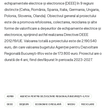
echipamentele electrice și electronice (DEEE) în 9 regiuni
distincte (Cehia, România, Spania, Italia, Germania, Ungaria,
Polonia, Slovenia, Olanda). Obiectivul general al proiectului
este de a promova refolosirea, colectarea, reciclarea și alte
forme de valorificare a deșeurilor de echipamente electrice și
electronice, sprijinind astfel realizarea Directivei DEEE
2012/19/UE. Valoarea totală a proiectului este de 2.190.540
euro, din care valoarea bugetului Agenției pentru Dezvoltare
Regională Bucureşti-Ilfov este de 173.800 euro. Proiectul are o
durată de 4 ani, fiind desfășurat în perioada 2023-2027.
ADRBI
AGENȚIA PENTRU DEZVOLTARE REGIONALĂ BUCUREȘTI-ILFOV
DEEE
DEȘEURI
ECONOMIE CIRCULARĂ
MEDIU
RECICLARE