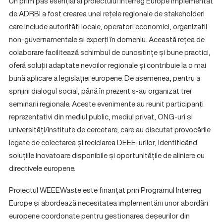
Un prim pas esențial al proiectului Interreg Europe implementat
de ADRBI a fost crearea unei rețele regionale de stakeholderi
care include autorități locale, operatori economici, organizații
non-guvernamentale și experți în domeniu. Această rețea de
colaborare facilitează schimbul de cunoștințe și bune practici,
oferă soluții adaptate nevoilor regionale și contribuie la o mai
bună aplicare a legislației europene. De asemenea, pentru a
sprijini dialogul social, până în prezent s-au organizat trei
seminarii regionale. Aceste evenimente au reunit participanți
reprezentativi din mediul public, mediul privat, ONG-uri și
universități/institute de cercetare, care au discutat provocările
legate de colectarea și reciclarea DEEE-urilor, identificând
soluțiile inovatoare disponibile și oportunitățile de aliniere cu
directivele europene.
Proiectul WEEEWaste este finanțat prin Programul Interreg
Europe și abordează necesitatea implementării unor abordări
europene coordonate pentru gestionarea deșeurilor din