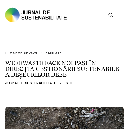
SUSTENABILITATE
ȘTIRI
11 DECEMBRIE 2024
•
3 MINUTE
OPINII
WEEEWASTE FACE NOI PAȘI ÎN
DIRECȚIA GESTIONĂRII SUSTENABILE
ESG
A DEȘEURILOR DEEE
LEGISLAȚIE
JURNAL DE SUSTENABILITATE
•
ȘTIRI
BUNE PRACTICI
COMPANII SUSTENABILE