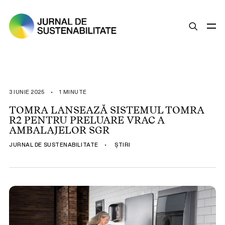
SUSTENABILITATE
ȘTIRI
3 IUNIE 2025
•
1 MINUTE
OPINII
TOMRA LANSEAZĂ SISTEMUL TOMRA
R2 PENTRU PRELUARE VRAC A
ESG
AMBALAJELOR SGR
LEGISLAȚIE
JURNAL DE SUSTENABILITATE
•
ȘTIRI
BUNE PRACTICI
COMPANII SUSTENABILE