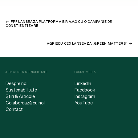
FRF LANSEAZĂ PLATFORMA B.R.A.V.O CU O CAMPANIE DE
CONȘTIENTIZARE
AGRIEDU CEX LANSEAZĂ „GREEN MATTERS”
JURNAL DE SUSTENABILITATE
SOCIAL MEDIA
Despre noi
LinkedIn
Sustenabilitate
Facebook
Știri & Articole
Instagram
Colaborează cu noi
YouTube
Contact