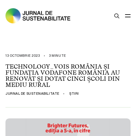
SUSTENABILITATE
ȘTIRI
13 OCTOMBRIE 2023
•
3 MINUTE
OPINII
TECHNOLOGY_VOIS ROMÂNIA ȘI
FUNDAȚIA VODAFONE ROMÂNIA AU
ESG
RENOVAT ȘI DOTAT CINCI ȘCOLI DIN
LEGISLAȚIE
MEDIU RURAL
BUNE PRACTICI
JURNAL DE SUSTENABILITATE
•
ȘTIRI
COMPANII SUSTENABILE