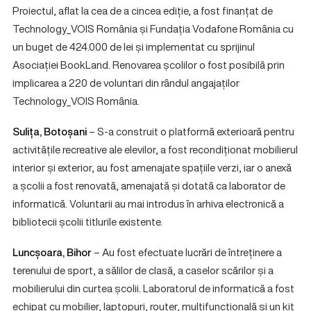
Proiectul, aflat la cea de a cincea ediție, a fost finanțat de
Technology_VOIS România și Fundația Vodafone România cu
un buget de 424.000 de lei și implementat cu sprijinul
Asociației BookLand. Renovarea școlilor o fost posibilă prin
implicarea a 220 de voluntari din rândul angajaților
Technology_VOIS România.
Sulița, Botoșani
– S-a construit o platformă exterioară pentru
activitățile recreative ale elevilor, a fost recondiționat mobilierul
interior și exterior, au fost amenajate spațiile verzi, iar o anexă
a școlii a fost renovată, amenajată și dotată ca laborator de
informatică. Voluntarii au mai introdus în arhiva electronică a
bibliotecii școlii titlurile existente.
Luncșoara, Bihor
– Au fost efectuate lucrări de întreținere a
terenului de sport, a sălilor de clasă, a caselor scărilor și a
mobilierului din curtea școlii. Laboratorul de informatică a fost
echipat cu mobilier, laptopuri, router, multifuncțională și un kit