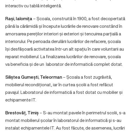
interactiv cu tablă inteligentă.
Rași, Ialomița
– Școala, construită în 1900, a fost decopertată
până la cărămidă și începute lucrările de renovare constând în
amorsarea pereților interiori și exteriori și tencuirea parțială a
interiorului. Pe perioada derulării lucrărilor de refacere, școala
își desfășoară activitatea într-un alt spațiu în care voluntarii au
reparat mobilierul. La finalizarea lucrărilor de renovare, școala
va beneficia și de un laborator de informatică complet dotat.
Siliștea Gumești, Teleorman
– Școala a fost zugrăvită,
mobilierul recondiționat, iar în curtea școlii a fost refăcut
pavajul. Laboratorul de informatică a fost dotat cu mobilier și
echipamente IT.
Brestovăț, Timiș
– S-au montat pavele în perimetrul scolii, s-a
montat mobilierul școlar în laboratorul de informatică şi s-au
instalat echipamentele IT. Au fost făcute, de asemenea, lucrări