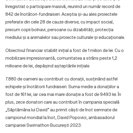
înregistrat o participare masivă, reunind un număr record de
842 de înotători-fundraiseri. Aceștia și-au ales proiectele
preferate din cele 28 de cauze diverse, cu impact social,
precum copii bolnavi, persoane cu dizabilități, protecția
mediului și a animalelor sau proiecte culturale și educaționale.
Obiectivul financiar stabilit inițial a fost de 1 milion de lei. Cu o
mobilizare impresionantă, comunitatea a strâns peste 1,2
milioane de lei, depășind așteptările inițiale.
7.880 de oameni au contribuit cu donații, susținând astfel
echipele și înotătorii fundraiseri. Suma medie a donațiilor a
fost de 161 lei, iar cea mai mare donație a fost de 9.493 lei. În
plus, zece donatori care au contribuit în campania specială
„Săptămâna lui David” au primit căști de înot semnate de
campionul mondial la înot, David Popovici, ambasadorul
campaniei Swimathon București 2023.