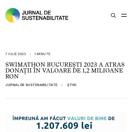
SUSTENABILITATE
ȘTIRI
7 IULIE 2023
•
1 MINUTE
OPINII
SWIMATHON BUCUREȘTI 2023 A ATRAS
DONAȚII ÎN VALOARE DE 1,2 MILIOANE
ESG
RON
LEGISLAȚIE
JURNAL DE SUSTENABILITATE
•
ȘTIRI
BUNE PRACTICI
COMPANII SUSTENABILE