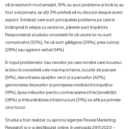
să le rezolve în mod amiabil, 16% au avut probleme și încă nu au
fost soluționate, iar alți 3% preferă să nu discute despre acest
aspect. Întrebați care sunt principalele probleme pe care le
întâmpină în relația cu vecinii lor, părerile sunt împărțite.
Respondenții studiului consideră fie că vecinii lor nu sunt
comunicativi (33%), fie că sunt gălăgioși (29%), prea curioși
(28%) sau agresivi verbal (14%).
În topul problemelor sau nevoilor pe care românii care locuiesc
la bloc le consideră cele mai importante, locurile de parcare
(51%), dezvoltarea spațiilor verzi și a parcurilor (42%),
gestionarea deșeurilor și protejarea mediului înconjurător
(41%), lipsa măsurilor pentru contracararea infracționalității
(38%) și îmbunătățirea infrastructurii (31%) se află pe primele
cinci locuri.
Studiul a fost realizat cu ajutorul agenției Reveal Marketing
Research și s-a desfășurat online, în perioada 29.11.2023 –