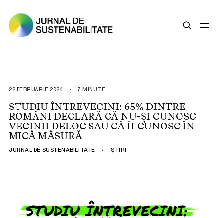
SUSTENABILITATE
ȘTIRI
22 FEBRUARIE 2024
•
7 MINUTE
OPINII
STUDIU ÎNTREVECINI: 65% DINTRE
ROMÂNI DECLARĂ CĂ NU-ȘI CUNOSC
ESG
VECINII DELOC SAU CĂ ÎI CUNOSC ÎN
LEGISLAȚIE
MICĂ MĂSURĂ
BUNE PRACTICI
JURNAL DE SUSTENABILITATE
•
ȘTIRI
COMPANII SUSTENABILE