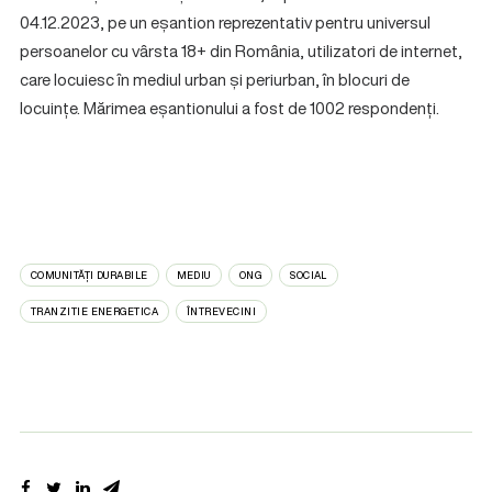
04.12.2023, pe un eșantion reprezentativ pentru universul
persoanelor cu vârsta 18+ din România, utilizatori de internet,
care locuiesc în mediul urban și periurban, în blocuri de
locuințe. Mărimea eșantionului a fost de 1002 respondenți.
COMUNITĂȚI DURABILE
MEDIU
ONG
SOCIAL
TRANZITIE ENERGETICA
ÎNTREVECINI