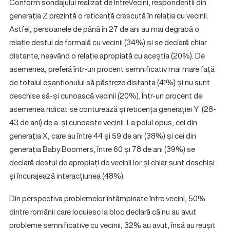
Conform sondajului realizat de ÎntreVecini, respondenții din
generația Z prezintă o reticență crescută în relația cu vecinii.
Astfel, persoanele de până în 27 de ani au mai degrabă o
relație destul de formală cu vecinii (34%) și se declară chiar
distante, neavând o relație apropiată cu aceștia (20%). De
asemenea, preferă într-un procent semnificativ mai mare față
de totalul eșantionului să păstreze distanța (41%) și nu sunt
deschise să-și cunoască vecinii (20%). Într-un procent de
asemenea ridicat se conturează și reticența generației Y (28-
43 de ani) de a-și cunoaște vecinii. La polul opus, cei din
generația X, care au între 44 și 59 de ani (38%) și cei din
generația Baby Boomers, între 60 și 78 de ani (39%) se
declară destul de apropiați de vecinii lor și chiar sunt deschiși
și încurajează interacțiunea (48%).
Din perspectiva problemelor întâmpinate între vecini, 50%
dintre românii care locuiesc la bloc declară că nu au avut
probleme semnificative cu vecinii, 32% au avut, însă au reușit