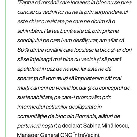
”Faptul că românii care locuiesc la bloc nu se prea
cunosc cu vecinii lor nu ne ia prin surprindere, ci
este chiar o realitate pe care ne dorim să o
schimbăm. Partea bună este că, prin prisma
sondajului pe care l-am desfășurat, am aflat că
80% dintre românii care locuiesc la bloc și-ar dori
să se înțeleagă mai bine cu vecinii și să poată
apela la ei în caz de nevoie. Iar asta ne dă
speranța că vom reuși să împrietenim cât mai
mulți oameni cu vecinii lor, dar și cu conceptul de
sustenabilitate, pe care-l promovăm prin
intermediul acțiunilor desfășurate în
comunitățile de bloc din România, alături de
partenerii noștri”,
a declarat Sabina Mihăilescu,
Manager General ONG ÎntreVecini.