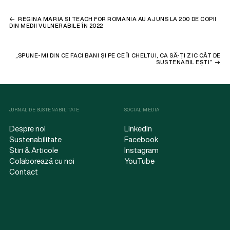
REGINA MARIA ȘI TEACH FOR ROMANIA AU AJUNS LA 200 DE COPII
DIN MEDII VULNERABILE ÎN 2022
„SPUNE-MI DIN CE FACI BANI ȘI PE CE ÎI CHELTUI, CA SĂ-ȚI ZIC CÂT DE
SUSTENABIL EȘTI”
JURNAL DE SUSTENABILITATE
SOCIAL MEDIA
Despre noi
LinkedIn
Sustenabilitate
Facebook
Știri & Articole
Instagram
Colaborează cu noi
YouTube
Contact