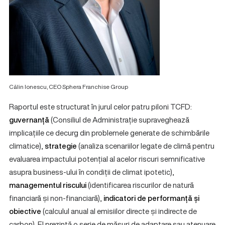
Călin Ionescu, CEO Sphera Franchise Group
Raportul este structurat în jurul celor patru piloni TCFD:
guvernanță
(Consiliul de Administrație supraveghează
implicațiile ce decurg din problemele generate de schimbările
climatice),
strategie
(analiza scenariilor legate de climă pentru
evaluarea impactului potențial al acelor riscuri semnificative
asupra business-ului în condiții de climat ipotetic),
managementul riscului
(identificarea riscurilor de natură
financiară și non-financiară),
indicatori de performanță și
obiective
(calculul anual al emisiilor directe și indirecte de
carbon). El prezintă o serie de măsuri de adaptare sau atenuare