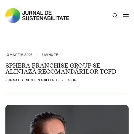
SUSTENABILITATE
ȘTIRI
13 MARTIE 2023
•
3 MINUTE
OPINII
SPHERA FRANCHISE GROUP SE
ALINIAZĂ RECOMANDĂRILOR TCFD
ESG
JURNAL DE SUSTENABILITATE
•
ȘTIRI
LEGISLAȚIE
BUNE PRACTICI
COMPANII SUSTENABILE