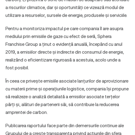
a riscurilor climatice, dar și oportunități ce vizează modul de
utilizare a resurselor, sursele de energie, produsele și serviciile.
Pentru a monitoriza impactul pe care compania îl are asupra
mediului prin emisiile de gaze cu efect de seră, Sphera
Franchise Group a ținut o evidență anuală, începând cu anul
2019, a emisiilor directe și indirecte din consumul de energie,
realizând o eficientizare riguroasă a acestuia, acolo unde a
fost posibil.
În ceea ce privește emisiile asociate lanțurilor de aprovizionare
cu materii prime și operațiunile logistice, compania își propune
să realizeze o analiză detaliată a emisiilor asociate terțelor
părți și, alături de partenerii săi, să contribuie la reducerea
amprentei de carbon.
Publicarea raportului face parte din demersurile continue ale
Grupului de a crește transparența privind acțiunile din sfera