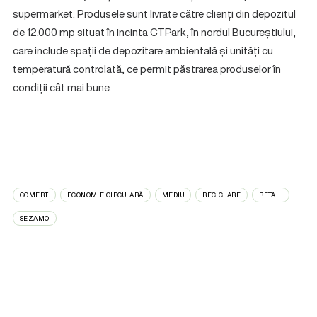
supermarket. Produsele sunt livrate către clienți din depozitul
de 12.000 mp situat în incinta CTPark, în nordul Bucureștiului,
care include spații de depozitare ambientală și unități cu
temperatură controlată, ce permit păstrarea produselor în
condiții cât mai bune.
COMERT
ECONOMIE CIRCULARĂ
MEDIU
RECICLARE
RETAIL
SEZAMO