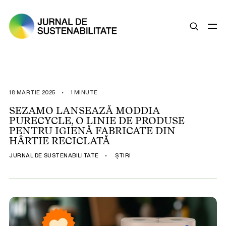
SUSTENABILITATE
ȘTIRI
18 MARTIE 2025
•
1 MINUTE
OPINII
SEZAMO LANSEAZĂ MODDIA
PURECYCLE, O LINIE DE PRODUSE
ESG
PENTRU IGIENĂ FABRICATE DIN
LEGISLAȚIE
HÂRTIE RECICLATĂ
BUNE PRACTICI
JURNAL DE SUSTENABILITATE
•
ȘTIRI
COMPANII SUSTENABILE