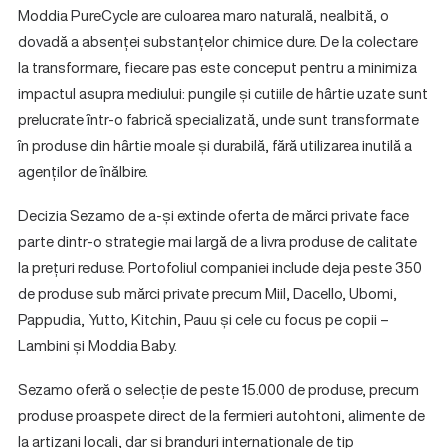
Moddia PureCycle are culoarea maro naturală, nealbită, o
dovadă a absenței substanțelor chimice dure. De la colectare
la transformare, fiecare pas este conceput pentru a minimiza
impactul asupra mediului: pungile și cutiile de hârtie uzate sunt
prelucrate într-o fabrică specializată, unde sunt transformate
în produse din hârtie moale și durabilă, fără utilizarea inutilă a
agenților de înălbire.
Decizia Sezamo de a-și extinde oferta de mărci private face
parte dintr-o strategie mai largă de a livra produse de calitate
la prețuri reduse. Portofoliul companiei include deja peste 350
de produse sub mărci private precum Miil, Dacello, Ubomi,
Pappudia, Yutto, Kitchin, Pauu și cele cu focus pe copii –
Lambini și Moddia Baby.
Sezamo oferă o selecție de peste 15.000 de produse, precum
produse proaspete direct de la fermieri autohtoni, alimente de
la artizani locali, dar și branduri internaționale de tip