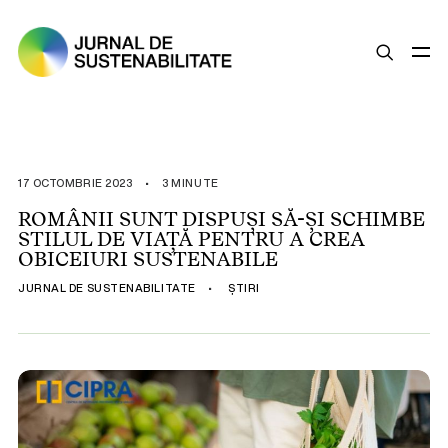
SUSTENABILITATE
ȘTIRI
17 OCTOMBRIE 2023
•
3 MINUTE
OPINII
ROMÂNII SUNT DISPUȘI SĂ-ȘI SCHIMBE
STILUL DE VIAȚĂ PENTRU A CREA
ESG
OBICEIURI SUSTENABILE
LEGISLAȚIE
JURNAL DE SUSTENABILITATE
•
ȘTIRI
BUNE PRACTICI
COMPANII SUSTENABILE