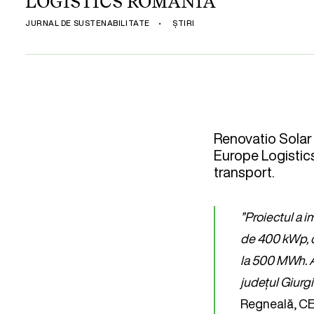
LOGISTICS ROMÂNIA
JURNAL DE SUSTENABILITATE
•
ȘTIRI
Renovatio Solar 
Europe Logistics 
transport.
”Proiectul a i
de 400 kWp, c
la 500 MWh. A
județul Giurgi
Regneală, CE