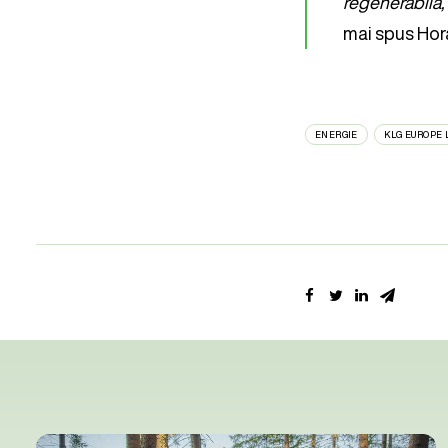
regenerabilă,
mai spus Hor
ENERGIE
KLG EUROPE 