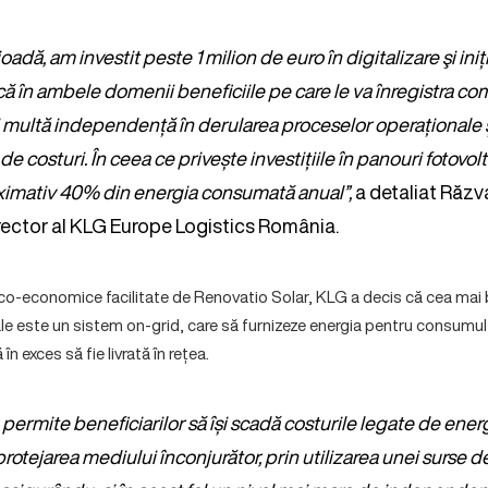
oadă, am investit peste 1 milion de euro în digitalizare şi iniț
ă în ambele domenii beneficiile pe care le va înregistra c
 multă independență în derularea proceselor operaționale ș
de costuri. În ceea ce privește investițiile în panouri fotovol
imativ 40% din energia consumată anual”,
a detaliat Răzv
ector al KLG Europe Logistics România.
nico-economice facilitate de Renovatio Solar, KLG a decis că cea mai 
le este un sistem on-grid, care să furnizeze energia pentru consumul 
în exces să fie livrată în rețea.
permite beneficiarilor să își scadă costurile legate de energi
protejarea mediului înconjurător, prin utilizarea unei surse d