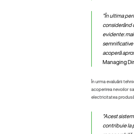
”În ultima peri
considerând c
evidente: mai
semnificative 
acoperă aprox
Managing Dir
În urma evaluării teh
acoperirea nevoilor sa
electricitatea produsă 
”Acest sistem 
contribuie la 