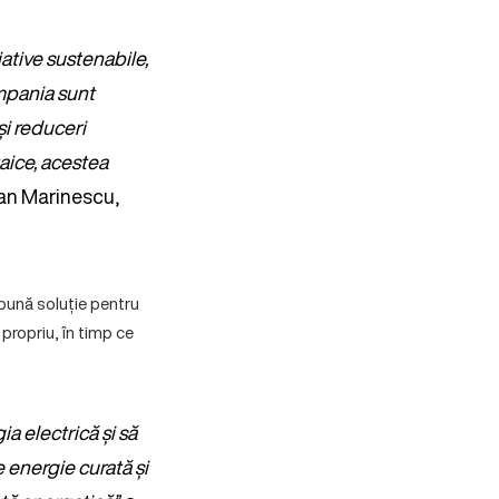
iative sustenabile,
ompania sunt
i reduceri
taice, acestea
an Marinescu,
bună soluție pentru
propriu, în timp ce
a electrică și să
e energie curată și