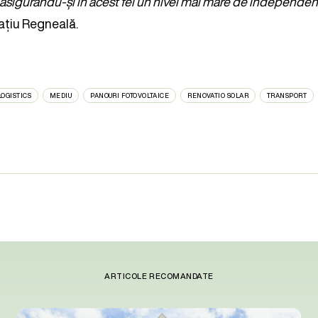
 asigurându-și în acest fel un nivel mai mare de independen
ațiu Regneală.
LOGISTICS
MEDIU
PANOURI FOTOVOLTAICE
RENOVATIO SOLAR
TRANSPORT
ARTICOLE RECOMANDATE