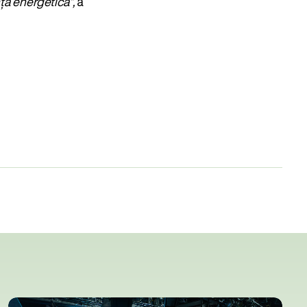
ță energetică”,
a