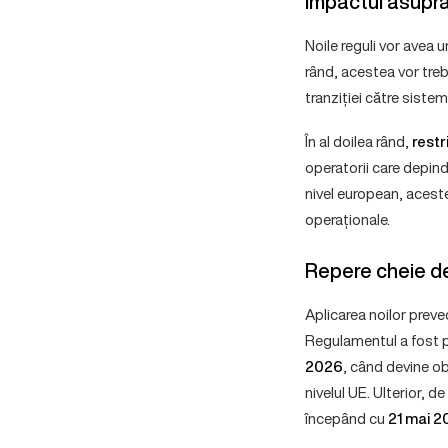
Impactul asupra
Noile reguli vor avea 
rând, acestea vor tre
tranziției către sistemu
În al doilea rând,
restr
operatorii care depinde
nivel european, aceste
operaționale.
Repere cheie d
Aplicarea noilor preve
Regulamentul a fost pu
2026
, când devine ob
nivelul UE. Ulterior, de
începând cu
21 mai 2