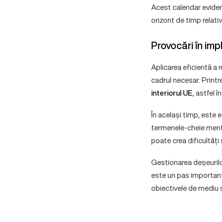
Acest calendar evidenț
orizont de timp relativ
Provocări în im
Aplicarea eficientă a
cadrul necesar. Printr
interiorul UE
, astfel 
În același timp, este 
termenele-cheie mențio
poate crea dificultăți
Gestionarea deșeurilo
este un pas important 
obiectivele de mediu ș