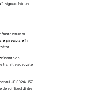
 în vigoare într-un
nfrastructura și
e și reciclare în
nzător.
or
înainte de
de tranziție adecvate
amentul UE 2024/1157
de echilibrul dintre