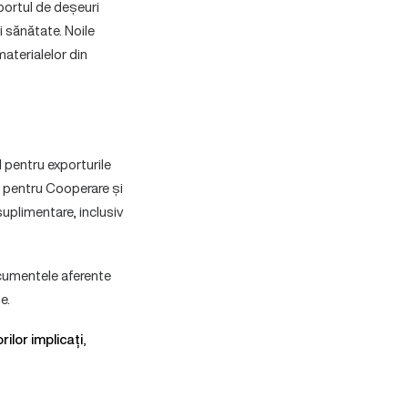
xportul de deșeuri
 sănătate. Noile
materialelor din
al pentru exporturile
a pentru Cooperare și
suplimentare, inclusiv
documentele aferente
e.
rilor implicați
,