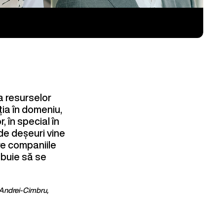
a resurselor
ia în domeniu,
r
, în special în
 de deșeuri vine
re companiile
ebuie să se
 Andrei-Cimbru,