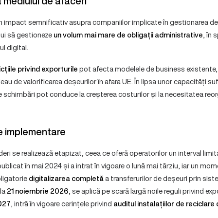
 mediului de afaceri
un impact semnificativ asupra companiilor implicate în gestionarea deș
bui să gestioneze
un volum mai mare de obligații administrative
, în 
l digital.
icțiile privind exporturile
pot afecta modelele de business existente, 
au de valorificarea deșeurilor în afara UE. În lipsa unor capacități suf
 schimbări pot conduce la creșterea costurilor și la necesitatea reorga
e implementare
deri se realizează etapizat, ceea ce oferă operatorilor un interval limi
blicat în mai 2024 și a intrat în vigoare o lună mai târziu, iar un m
ligatorie
digitalizarea completă
a transferurilor de deșeuri prin sist
 la
21 noiembrie 2026
, se aplică pe scară largă noile reguli privind exp
027
, intră în vigoare cerințele privind
auditul instalațiilor de reciclare