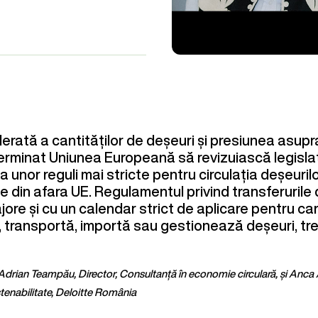
erată a cantităților de deșeuri și presiunea asupr
erminat Uniunea Europeană să revizuiască legislaț
a unor reguli mai stricte pentru
circulația deșeurilo
le din afara UE. Regulamentul privind transferurile
ore și cu un calendar strict de aplicare pentru ca
 transportă, importă sau gestionează deșeuri, tr
 Adrian Teampău, Director, Consultanță în economie circulară, și Anca
enabilitate, Deloitte România