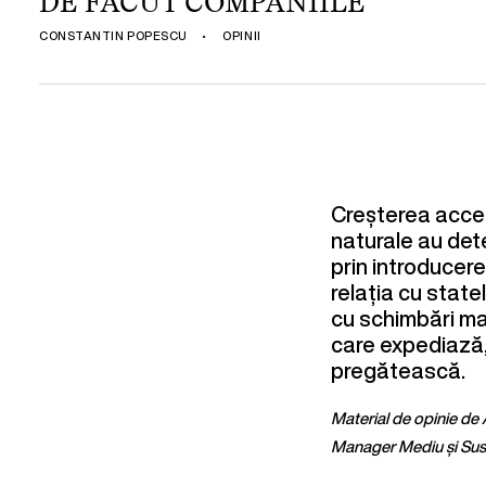
DE FĂCUT COMPANIILE
CONSTANTIN POPESCU
•
OPINII
Creșterea accel
naturale au det
prin introducere
relația cu state
cu schimbări maj
care expediază,
pregătească.
Material de opinie de
Manager Mediu și Sust