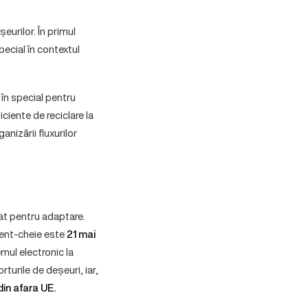
eurilor. În primul
special în contextul
în special pentru
iciente de reciclare la
nizării fluxurilor
tat pentru adaptare.
oment-cheie este
21 mai
emul electronic la
orturile de deșeuri, iar,
 din afara UE.