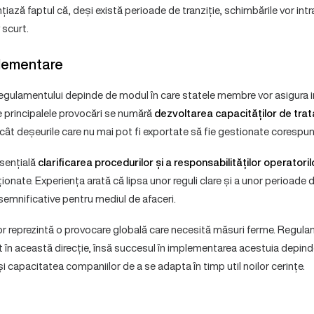
iază faptul că, deși există perioade de tranziție, schimbările vor intra
 scurt.
plementare
 regulamentului depinde de modul în care statele membre vor asigura i
e principalele provocări se numără
dezvoltarea capacităților de tratar
încât deșeurile care nu mai pot fi exportate să fie gestionate corespu
esențială
clarificarea procedurilor și a responsabilităților operatoril
nate. Experiența arată că lipsa unor reguli clare și a unor perioade 
 semnificative pentru mediul de afaceri.
r reprezintă o provocare globală care necesită măsuri ferme. Regul
în această direcție, însă succesul în implementarea acestuia depinde 
i capacitatea companiilor de a se adapta în timp util noilor cerințe.