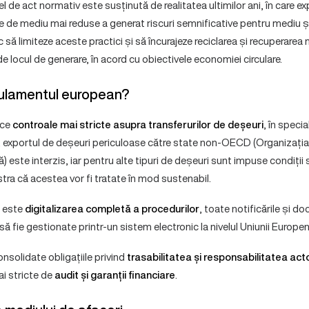
l de act normativ este susținută de realitatea ultimilor ani, în care e
e de mediu mai reduse a generat riscuri semnificative pentru mediu și
să limiteze aceste practici și să încurajeze reciclarea și recuperarea 
 locul de generare, în acord cu obiectivele economiei circulare.
ulamentul european?
uce
controale mai stricte asupra transferurilor de deșeuri
, în speci
fel, exportul de deșeuri periculoase către state non-OECD (Organizați
este interzis, iar pentru alte tipuri de deșeuri sunt impuse condiții 
ra că acestea vor fi tratate în mod sustenabil.
l este
digitalizarea completă a procedurilor
, toate notificările și 
să fie gestionate printr-un sistem electronic la nivelul Uniunii Europen
solidate obligațiile privind
trasabilitatea și responsabilitatea acto
ai stricte de
audit și garanții financiare
.