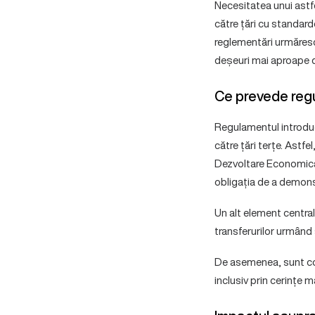
Necesitatea unui astfe
către țări cu standard
reglementări urmăresc 
deșeuri mai aproape de
Ce prevede reg
Regulamentul introd
către țări terțe. Ast
Dezvoltare Economică) 
obligația de a demonst
Un alt element centra
transferurilor urmând 
De asemenea, sunt con
inclusiv prin cerințe m