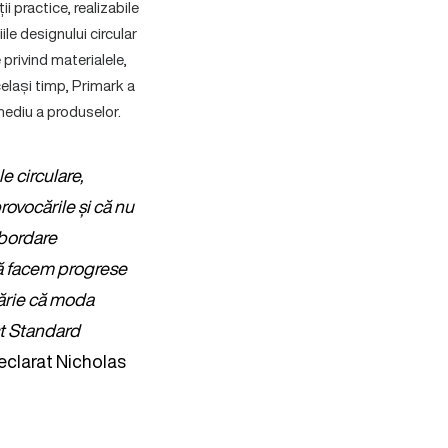
i practice, realizabile
ile designului circular
 privind materialele,
același timp, Primark a
mediu a produselor.
e circulare,
rovocările și că nu
abordare
să facem progrese
tărie că moda
est Standard
declarat Nicholas