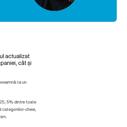
ul actualizat
paniei, cât și
 înseamnă ca un
2025, 5% dintre toate
l categoriilor-cheie,
nim.