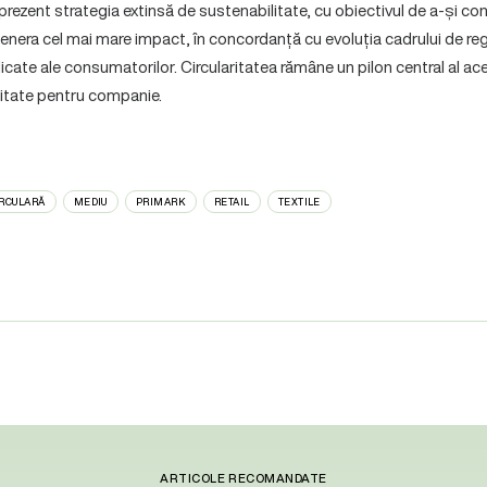
prezent strategia extinsă de sustenabilitate, cu obiectivul de a-și con
genera cel mai mare impact, în concordanță cu evoluția cadrului de re
icate ale consumatorilor. Circularitatea rămâne un pilon central al aces
ritate pentru companie.
RCULARĂ
MEDIU
PRIMARK
RETAIL
TEXTILE
ARTICOLE RECOMANDATE