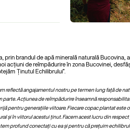
 prin brandul de apă minerală naturală Bucovina, 
noi acțiuni de reîmpădurire în zona Bucovinei, desfă
ejăm Ținutul Echilibrului”.
m reflectă angajamentul nostru pe termen lung față de natu
m parte. Acțiunea de reîmpădurire înseamnă responsabilitat
rijă pentru generațiile viitoare. Fiecare copac plantat este o 
ural și în viitorul acestui ținut. Facem acest lucru din respec
em profund conectați cu ea și pentru că prețuim echilibrul p