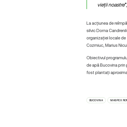
vieții noastre
”
La acțiunea de reîmpăd
silvic Dorna Candrenil
organizației locale de
Cozmiuc, Marius Nicu
Obiectivul programului
de apă Bucovina prin p
fost plantați aproxima
BUCOVINA
MASPEX RO