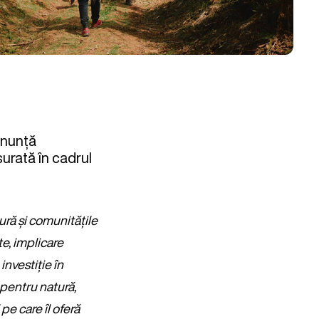
anunță
șurată în cadrul
ră și comunitățile
e, implicare
investiție în
t pentru natură,
e care îl oferă