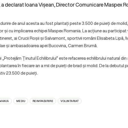
, a declarat Ioana Vișean, Director Comunicare Maspex R
urire de anul acesta au fost plantați peste 3.500 de puieți de molid, 
or și cu implicarea echipei Maspex Romania. La acțiune au participat v
 tineret, ai Crucii Roșii și Salvamont, sportivii români Elisabeta Lipă,
lae și ambasadoarea apei Bucovina, Carmen Brumă.
 „Protejăm Ținutul Echilibrului” este refacerea echilibrului natural din
lantarea în fiecare an a mii de puieți de brad și molid. De la debutul 
tiv 23.500 de puieți.
MANIA
MEDIU
REIMPADURIRE
VOLUNTARIAT