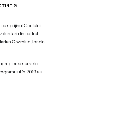
omania.
cu sprijinul Ocolului
oluntari din cadrul
 Marius Cozmiuc, Ionela
 apropierea surselor
programului în 2019 au