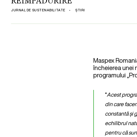
REÎMPĂDURIRE
JURNAL DE SUSTENABILITATE
•
ȘTIRI
Maspex Romania,
încheierea unei 
programului „Prot
”
Acest progra
din care face
constantă și g
echilibrul nat
pentru că sunt