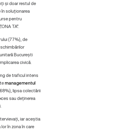
ți și doar restul de
 în soluționarea
surse pentru
n ZONA TA”.
rului (77%), de
 schimbărilor
unitară București
mplicarea civică.
ng de traficul intens
ște
managementul
68%), lipsa colectării
exces sau deținerea
.
tervievați, iar aceștia
lor în zona în care