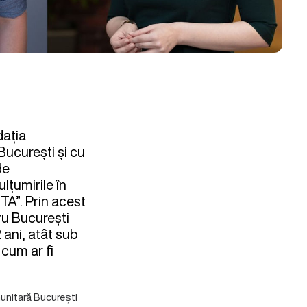
dația
București și cu
de
țumirile în
TA”. Prin acest
ru București
 ani, atât sub
 cum ar fi
munitară București