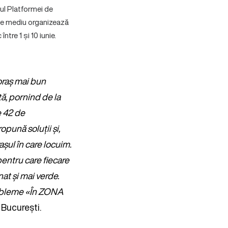
ul Platformei de
 de mediu organizează
ntre 1 și 10 iunie.
oraș mai bun
tă, pornind de la
e 42 de
pună soluții și,
șul în care locuim.
entru care fiecare
at și mai verde.
robleme «În ZONA
 București.