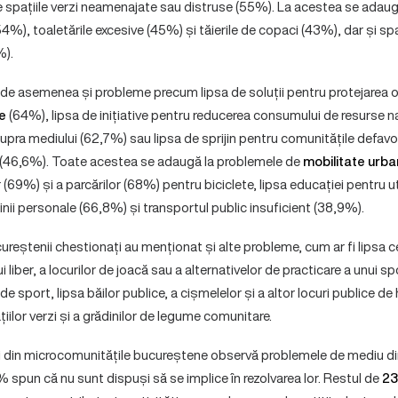
 spațiile verzi neamenajate sau distruse (55%). La acestea se adaugă
54%), toaletările excesive (45%) și tăierile de copaci (43%), dar și spa
%).
t de asemenea și probleme precum lipsa de soluții pentru protejarea 
e
(64%), lipsa de inițiative pentru reducerea consumului de resurse n
upra mediului (62,7%) sau lipsa de sprijin pentru comunitățile defav
 (46,6%). Toate acestea se adaugă la problemele de
mobilitate urb
 (69%) și a parcărilor (68%) pentru biciclete, lipsa educației pentru ut
șinii personale (66,8%) și transportul public insuficient (38,9%).
ureștenii chestionați au menționat și alte probleme, cum ar fi lipsa 
 liber, a locurilor de joacă sau a alternativelor de practicare a unui spor
 de sport, lipsa băilor publice, a cișmelelor și a altor locuri publice de 
țiilor verzi și a grădinilor de legume comunitare.
i din microcomunitățile bucureștene observă problemele de mediu din
 spun că nu sunt dispuși să se implice în rezolvarea lor. Restul de
23