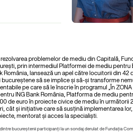
 rezolvarea problemelor de mediu din Capitală, Fun
ești, prin intermediul Platformei de mediu pentru 
nk România, lansează un apel către locuitorii din 42 
bucureștene să se implice și să-și transforme nemul
ntabile pe care să le înscrie în programul „În ZONA 
 pentru ING Bank România, Platforma de mediu pent
00 de euro în proiecte civice de mediu în următorii 2
, cât și inițiative care să susțină implementarea lor,
iecte, mentorat și acces la specialiști.
dintre bucureștenii participanți la un sondaj derulat de Fundația Co