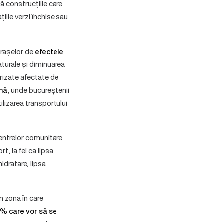
 construcțiile care
țiile verzi închise sau
orașelor de
efectele
aturale și diminuarea
orizate afectate de
ană
, unde bucureștenii
ilizarea transportului
centrelor comunitare
t, la fel ca lipsa
hidratare, lipsa
 zona în care
% care vor să se