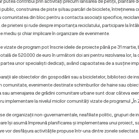
 putea contribui prin activități precum lansarea de petiții, plantare de
 public, construirea de piste și/sau parcări de biciclete, întreținerea cur
u comunitatea din bloc pentru a contacta asociații specifice, reciclare
de prieteni și rude despre importanța reciclatului, participare la întâ
 mediu și chiar implicare în organizare de evenimente.
e vizate de program pot înscrie ideile de proiecte până pe 31 martie,
 totală de 520.000 de euro în următorii doi ani pentru rezolvarea lor, l
n partea unor specialiști dedicați, având capacitatea de a susține imp
ații ale obiectelor din gospodării sau a bicicletelor, biblioteci de i
in comunitate, evenimente destinate schimburilor de haine sau obie
 sau amenajarea de grădini comunitare urbane sunt doar câteva exe
ru implementare la nivelul micilor comunități vizate de programul „În
se de organizații non-guvernamentale, neafiliate politic, grupuri de in
are își asumă împreună planificarea și implementarea unui proiect, sau
e vor desfășura activitățile propuse într-una dintre zonele selectate.