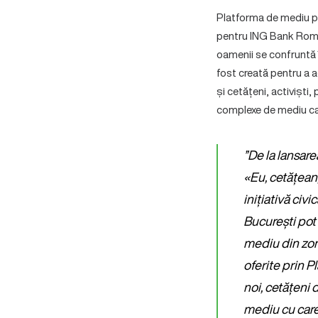
Platforma de mediu p
pentru ING Bank Român
oamenii se confruntă 
fost creată pentru a a
și cetățeni, activiști,
complexe de mediu ca
”De la lansar
«Eu, cetățean
inițiativă civ
București pot 
mediu din zone
oferite prin 
noi, cetățeni
mediu cu car