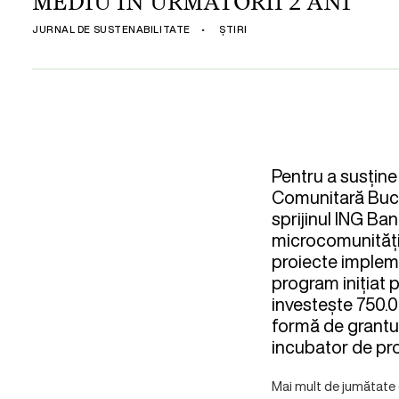
MEDIU ÎN URMĂTORII 2 ANI
JURNAL DE SUSTENABILITATE
•
ȘTIRI
Pentru a susține
Comunitară Bucur
sprijinul ING Ba
microcomunități 
proiecte impleme
program inițiat
investește 750.0
formă de granturi
incubator de pro
Mai mult de jumătate 