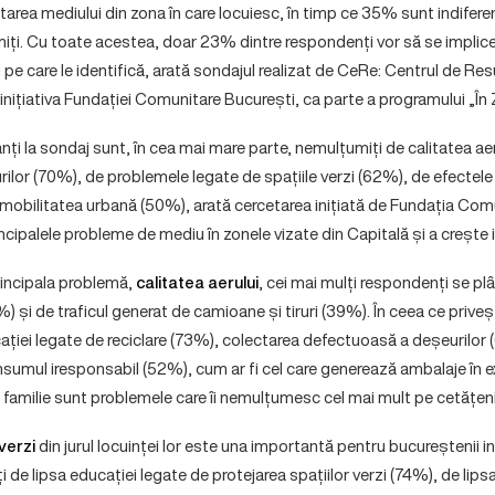
area mediului din zona în care locuiesc, în timp ce 35% sunt indiferen
iți. Cu toate acestea, doar 23% dintre respondenți vor să se implice
pe care le identifică, arată sondajul realizat de CeRe: Centrul de Re
a inițiativa Fundației Comunitare București, ca parte a programului „Î
nți la sondaj sunt, în cea mai mare parte, nemulțumiți de calitatea ae
or (70%), de problemele legate de spațiile verzi (62%), de efectele
 mobilitatea urbană (50%), arată cercetarea inițiată de Fundația Com
incipalele probleme de mediu în zonele vizate din Capitală și a crește i
rincipala problemă,
calitatea aerului
, cei mai mulți respondenți se plâ
) și de traficul generat de camioane și tiruri (39%). În ceea ce prive
cației legate de reciclare (73%), colectarea defectuoasă a deșeurilor (
nsumul iresponsabil (52%), cum ar fi cel care generează ambalaje în 
 familie sunt problemele care îi nemulțumesc cel mai mult pe cetățeni
 verzi
din jurul locuinței lor este una importantă pentru bucureștenii in
de lipsa educației legate de protejarea spațiilor verzi (74%), de lipsa 