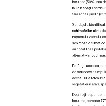
locuiesc (59%) sau de
iau din spațiul verde (
fără acces public (35
Sondajul a identifica
schimbărilor climatic
impactului orașului as
schimbările climatice
au notat lipsa pistelor
alternativ în locul ma
Pe lângă acestea, buc
de petrecere a timpului
accesului la terenurile
vegetației în afara spa
Deși toți respondenți
locuiesc, aproape 77%