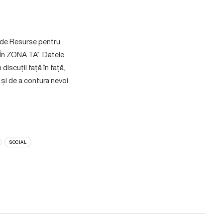
l de Resurse pentru
„În ZONA TA”. Datele
iscuții față în față,
ă și de a contura nevoi
SOCIAL