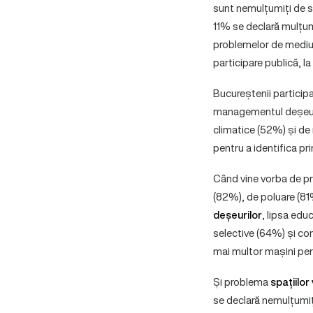
sunt nemulțumiți de st
11% se declară mulțum
problemelor de mediu 
participare publică, l
Bucureștenii participa
managementul deșeuril
climatice (52%) și de
pentru a identifica pr
Când vine vorba de p
(82%), de poluare (81%
deșeurilor
, lipsa edu
selective (64%) și co
mai multor mașini per
Și problema
spațiilor
se declară nemulțumiți 