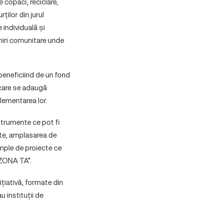
 copaci, reciclare,
ților din jurul
 individuală și
lniri comunitare unde
 beneficiind de un fond
a care se adaugă
lementarea lor.
nstrumente ce pot fi
cte, amplasarea de
mple de proiecte ce
 ZONA TA”.
ițiativă, formate din
 instituții de