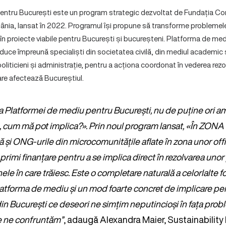
entru București este un program strategic dezvoltat de Fundația Co
ia, lansat în 2022. Programul își propune să transforme problemel
în proiecte viabile pentru București și bucureșteni. Platforma de med
duce împreună specialiști din societatea civilă, din mediul academic 
 politicieni și administrație, pentru a acționa coordonat în vederea rez
re afectează Bucureștiul.
ea Platformei de mediu pentru București, nu de puține ori am
, cum mă pot implica?». Prin noul program lansat, «În ZONA 
ică și ONG-urile din microcomunitățile aflate în zona unor off
primi finanțare pentru a se implica direct în rezolvarea un
le în care trăiesc. Este o completare naturală a celorlalte f
Platforma de mediu și un mod foarte concret de implicare pen
 din București ce deseori ne simțim neputincioși în fața pro
e ne confruntăm”
, adaugă Alexandra Maier, Sustainabilit