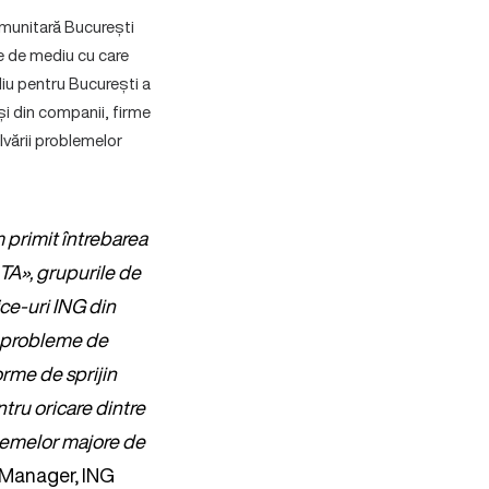
munitară București
e de mediu cu care
iu pentru București a
și din companii, firme
olvării problemelor
 primit întrebarea
TA», grupurile de
ice-uri ING din
or probleme de
orme de sprijin
tru oricare dintre
blemelor majore de
y Manager, ING