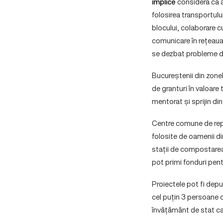
implice
consideră că ar
folosirea transportului
blocului, colaborare c
comunicare în rețeaua 
se dezbat probleme de
Bucureștenii din zonel
de granturi în valoare
mentorat și sprijin di
Centre comune de repar
folosite de oamenii d
stații de compostarea
pot primi fonduri pent
Proiectele pot fi depu
cel puțin 3 persoane c
învățământ de stat car