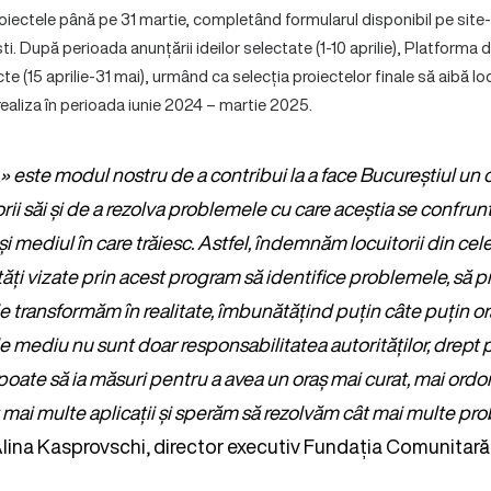
oiectele până pe 31 martie, completând formularul disponibil pe site-
. După perioada anunțării ideilor selectate (1-10 aprilie), Platforma
e (15 aprilie-31 mai), urmând ca selecția proiectelor finale să aibă loc î
ealiza în perioada iunie 2024 – martie 2025.
 este modul nostru de a contribui la a face Bucureștiul un 
rii săi și de a rezolva problemele cu care aceștia se confrun
 și mediul în care trăiesc. Astfel, îndemnăm locuitorii din cel
i vizate prin acest program să identifice problemele, să pro
e transformăm în realitate, îmbunătățind puțin câte puțin ora
 mediu nu sunt doar responsabilitatea autorităților, drept p
oate să ia măsuri pentru a avea un oraș mai curat, mai ordon
mai multe aplicații și sperăm să rezolvăm cât mai multe p
Alina Kasprovschi, director executiv Fundația Comunitară