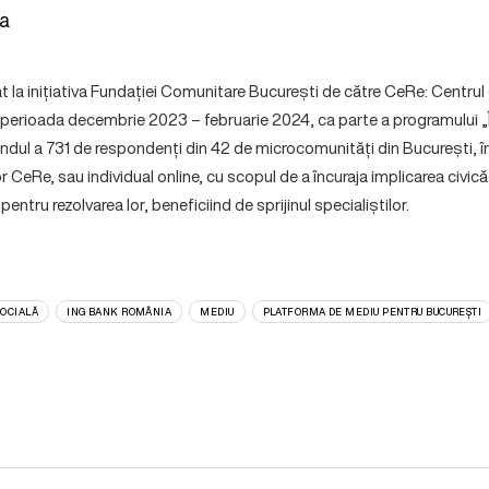
a
at la inițiativa Fundației Comunitare București de către CeRe: Centru
în perioada decembrie 2023 – februarie 2024, ca parte a programului 
ândul a 731 de respondenți din 42 de microcomunități din București, în d
or CeRe, sau individual online, cu scopul de a încuraja implicarea civic
pentru rezolvarea lor, beneficiind de sprijinul specialiștilor.
SOCIALĂ
ING BANK ROMÂNIA
MEDIU
PLATFORMA DE MEDIU PENTRU BUCUREȘTI