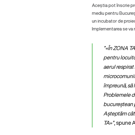
Aceștia pot înscrie pr
mediu pentru București
un incubator de proiect
Implementarea se va r
”«În ZONA TA»
pentru locuito
aerul respirat
microcomunităț
împreună, să l
Problemele de
bucureștean p
Așteptăm cât 
TA»”
, spune 