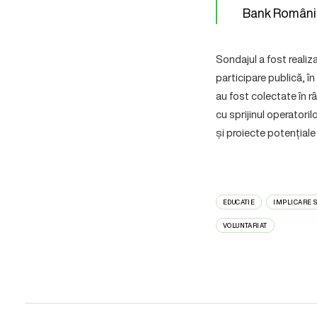
Bank Români
Sondajul a fost realiz
participare publică, 
au fost colectate în r
cu sprijinul operatoril
și proiecte potențiale 
EDUCATIE
IMPLICARE 
VOLUNTARIAT